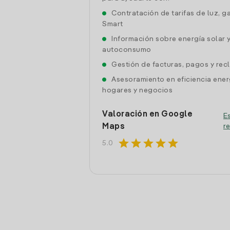
Contratación de tarifas de luz, g
Smart
Información sobre energía solar 
autoconsumo
Gestión de facturas, pagos y re
Asesoramiento en eficiencia ener
hogares y negocios
Valoración en Google
Es
Maps
r
star
star
star
star
star
5.0