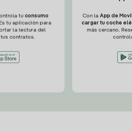
controla tu
consumo
Con la
App de Movil
Es tu aplicación para
cargar tu coche elé
rtar la lectura del
más cercano. Res
tus contratos.
control