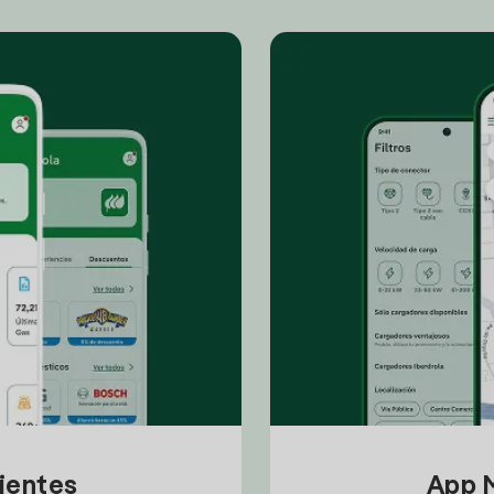
lientes
App M