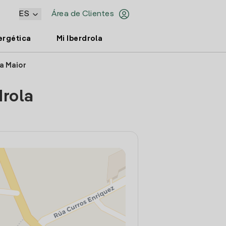
ES
Área de Clientes
ergética
Mi Iberdrola
a Maior
drola