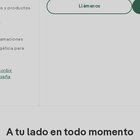
Llámanos
as y productos
y
clamaciones
gética para
cribir
eseña
A tu lado en todo momento