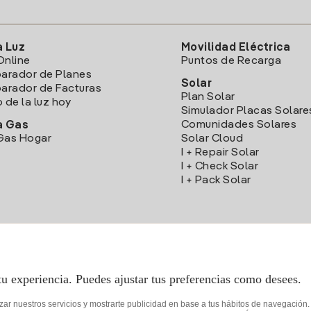
a Luz
Movilidad Eléctrica
Online
Puntos de Recarga
arador de Planes
Solar
rador de Facturas
Plan Solar
o de la luz hoy
Simulador Placas Solare
Comunidades Solares
a Gas
Gas Hogar
Solar Cloud
I + Repair Solar
I + Check Solar
I + Pack Solar
Descarga la App Iberdrola Clientes
tu experiencia. Puedes ajustar tus preferencias como desees.
izar nuestros servicios y mostrarte publicidad en base a tus hábitos de navegación