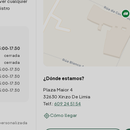
ver cualquier
istro
5:00
-
17:30
cerrada
cerrada
5:00
-
17:30
5:00
-
17:30
¿Dónde estamos?
5:00
-
17:30
Plaza Maior 4
5:00
-
17:30
32630 Xinzo De Limia
Telf.:
609 24 51 54
Cómo llegar
personalizada