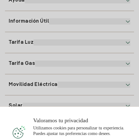
Ayuda
Información Útil
Atención al cliente
900 225 235
Tarifa Luz
Nuestra App
94 646 01 25
Factura Electrónica
91 919 52 73
Tarifa Gas
Plan Online
Alta Luz
clientes@tuiberdrola.es
Comparador de Planes
Alta Gas
Movilidad Eléctrica
Whatsapp
Plan Gas Hogar
Comparador de Facturas
Precio de la luz hoy
Solar
Puntos de Recarga
Valoramos tu privacidad
Te interesa
Utilizamos cookies para personalizar tu experiencia.
Plan Solar
Puedes ajustar tus preferencias como desees.