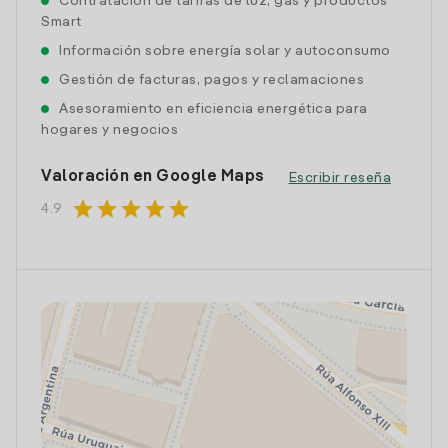
Contratación de tarifas de luz, gas y productos
Smart
Información sobre energía solar y autoconsumo
Gestión de facturas, pagos y reclamaciones
Asesoramiento en eficiencia energética para
hogares y negocios
Valoración en Google Maps
Escribir reseña
star
star
star
star
star
4.9