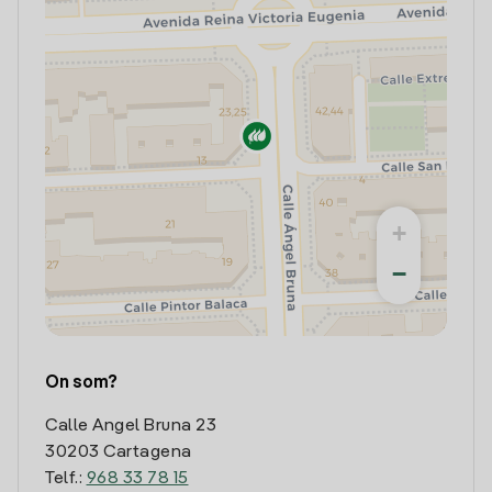
+
−
On som?
Calle Angel Bruna 23
30203 Cartagena
Telf.:
968 33 78 15