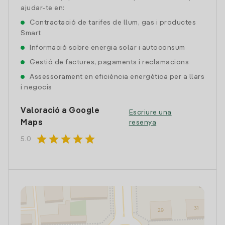
ajudar-te en:
Contractació de tarifes de llum, gas i productes
Smart
Informació sobre energia solar i autoconsum
Gestió de factures, pagaments i reclamacions
Assessorament en eficiència energètica per a llars
i negocis
Valoració a Google
Escriure una
Maps
resenya
star
star
star
star
star
5.0