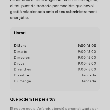
d'Iberdrola a Calle Angel Bruna 23, a Cartagena,
el teu punt de trobada per resoldre qualsevol
gestió relacionada amb el teu subministrament
energètic.
Horari
Dilluns
9:00
-
15:00
Dimarts
9:00
-
15:00
Dimecres
9:00
-
15:00
Dijous
9:00
-
15:00
Divendres
9:00
-
15:00
Dissabte
tancada
Diumenge
tancada
Què podem fer per a tu?
El nostre equip t'ofereix atenció personalitzada per