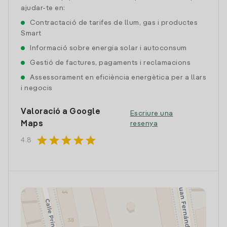
ajudar-te en:
Contractació de tarifes de llum, gas i productes
Smart
Informació sobre energia solar i autoconsum
Gestió de factures, pagaments i reclamacions
Assessorament en eficiència energètica per a llars
i negocis
Valoració a Google
Escriure una
Maps
resenya
star
star
star
star
star
4.8