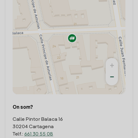
+
−
On som?
Calle Pintor Balaca 16
30204 Cartagena
Telf.:
661 30 55 08