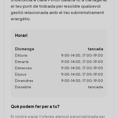
d'Iberdrola a Calle Pintor Balaca 16, a Cartagena,
el teu punt de trobada per resoldre qualsevol
gestió relacionada amb el teu subministrament
energètic.
Horari
Diumenge
tancada
Dilluns
9:00
-
14:00
,
17:00
-
19:00
Dimarts
9:00
-
14:00
,
17:00
-
19:00
Dimecres
9:00
-
14:00
,
17:00
-
19:00
Dijous
9:00
-
14:00
,
17:00
-
19:00
Divendres
9:00
-
14:00
,
17:00
-
19:00
Dissabte
tancada
Què podem fer per a tu?
El nostre equip t'ofereix atenció personalitzada per