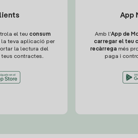
lients
App M
trola el teu
consum
Amb l'
App de Mob
 la teva aplicació per
carregar el teu 
ortar la lectura del
recàrrega
més pro
 teus contractes.
paga i contro