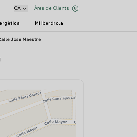
CA
Àrea de Clients
nergètica
Mi Iberdrola
Calle Jose Maestre
a