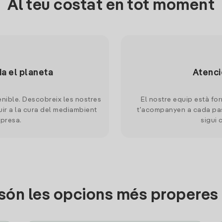
Al teu costat en tot moment
da el planeta
Atenci
nible. Descobreix les nostres
El nostre equip està for
uir a la cura del mediambient
t'acompanyen a cada pas
mpresa.
sigui 
són les opcions més properes 