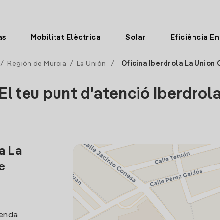
as
Mobilitat Elèctrica
Solar
Eficiència E
/
Región de Murcia
/
La Unión
/
Oficina Iberdrola La Union 
El teu punt d'atenció Iberdrol
a La
e
venda