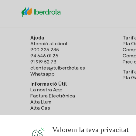
Ajuda
Tarif
Atenció al client
Pla O
900 225 235
Comp
94 646 01 25
Compa
91 919 52 73
Preu d
clientes@tuiberdrola.es
Tarif
Whatsapp
Pla G
Informació Útil
La nostra App
Factura Electrònica
Alta Llum
Alta Gas
Valorem la teva privacitat