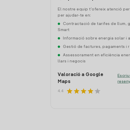
El nostre equip t'ofereix atenció pe
per ajudar-te en:
Contractació de tarifes de llum, 
Smart
Informació sobre energia solar i
Gestió de factures, pagaments i 
Assessorament en eficiència ener
llars i negocis
Valoració a Google
Escriu
Maps
resen
star
star
star
star
star
4.4