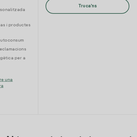
Truca'ns
rsonalitzada
gas i productes
 autoconsum
reclamacions
gètica per a
re una
ya