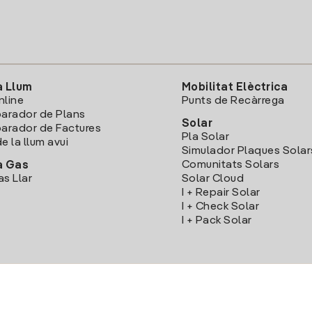
a Llum
Mobilitat Elèctrica
nline
Punts de Recàrrega
arador de Plans
Solar
rador de Factures
Pla Solar
e la llum avui
Simulador Plaques Solar
Comunitats Solars
a Gas
as Llar
Solar Cloud
I + Repair Solar
I + Check Solar
I + Pack Solar
Descarrega l'App Iberdola Clients