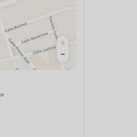
+
−
or