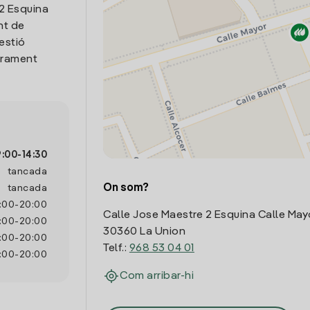
 2 Esquina
nt de
estió
trament
9:00
-
14:30
tancada
On som?
tancada
:00
-
20:00
Calle Jose Maestre 2 Esquina Calle May
:00
-
20:00
30360 La Union
:00
-
20:00
Telf.:
968 53 04 01
:00
-
20:00
Com arribar-hi