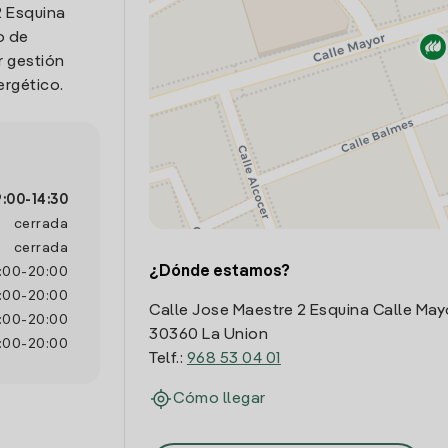
2 Esquina
o de
r gestión
ergético.
9:00
-
14:30
cerrada
cerrada
¿Dónde estamos?
:00
-
20:00
:00
-
20:00
Calle Jose Maestre 2 Esquina Calle May
:00
-
20:00
30360 La Union
:00
-
20:00
Telf.:
968 53 04 01
Cómo llegar