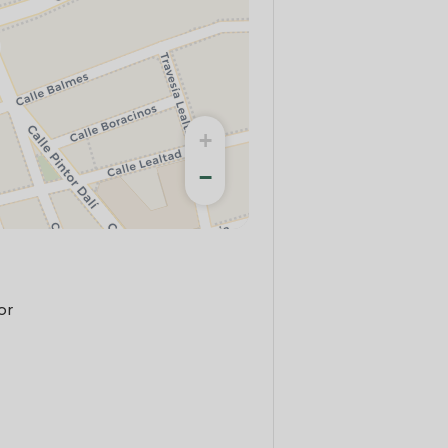
+
−
or