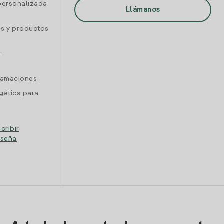
personalizada
Llámanos
as y productos
y
clamaciones
gética para
cribir
eseña