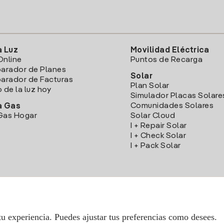
a Luz
Movilidad Eléctrica
Online
Puntos de Recarga
arador de Planes
Solar
rador de Facturas
Plan Solar
o de la luz hoy
Simulador Placas Solare
Comunidades Solares
a Gas
Gas Hogar
Solar Cloud
I + Repair Solar
I + Check Solar
I + Pack Solar
Descarga la App Iberdrola Clientes
tu experiencia. Puedes ajustar tus preferencias como desees.