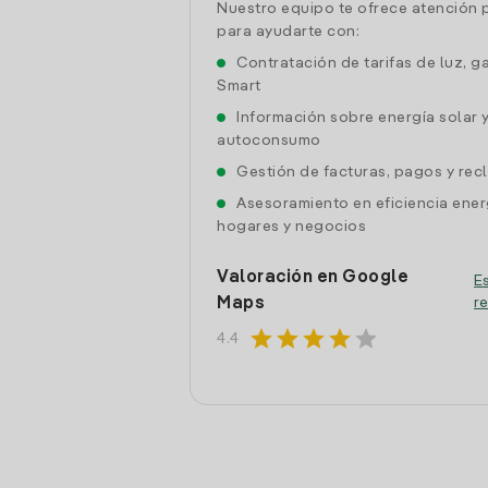
Nuestro equipo te ofrece atención 
para ayudarte con:
Contratación de tarifas de luz, g
Smart
Información sobre energía solar 
autoconsumo
Gestión de facturas, pagos y re
Asesoramiento en eficiencia ener
hogares y negocios
Valoración en Google
Es
Maps
r
star
star
star
star
star
4.4