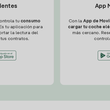
lientes
App M
controla tu
consumo
Con la
App de Movil
Es tu aplicación para
cargar tu coche elé
rtar la lectura del
más cercano. Res
tus contratos.
control