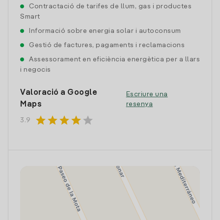
Contractació de tarifes de llum, gas i productes
Smart
Informació sobre energia solar i autoconsum
Gestió de factures, pagaments i reclamacions
Assessorament en eficiència energètica per a llars
i negocis
Valoració a Google
Escriure una
Maps
resenya
star
star
star
star
star
3.9