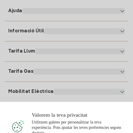
Ajuda
Informació Útil
Atenció al client
900 225 235
Tarifa Llum
La nostra App
94 646 01 25
Factura Electrònica
91 919 52 73
Tarifa Gas
Pla Online
Alta Llum
clientes@tuiberdrola.es
Comparador de Plans
Alta Gas
Mobilitat Elèctrica
Whatsapp
Pla Gas Llar
Comparador de Factures
Preu de la llum avui
Solar
Valorem la teva privacitat
Punts de Recàrrega
Utilitzem galetes per personalitzar la teva
experiència. Pots ajustar les teves preferències segons
T'interessa
desitgis.