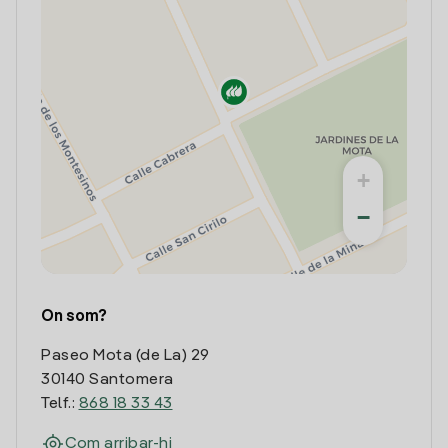
+
−
On som?
Paseo Mota (de La) 29
30140 Santomera
Telf.:
868 18 33 43
Com arribar-hi