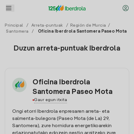
Principal
/
Arreta-puntuak
/
Región de Murcia
/
Santomera
/
Oficina Iberdrola Santomera Paseo Mota
Duzun arreta-puntuak Iberdrola
Oficina Iberdrola
Santomera Paseo Mota
Gaur egun itxita
Ongi etorri Iberdrola enpresaren arreta- eta
salmenta-bulegora (Paseo Mota (de La) 29,
Santomera), zure hornidura energetikoarekin
erlazionatutako edozein gestio argitzeko zure