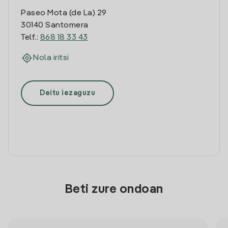
Paseo Mota (de La) 29
30140 Santomera
Telf.:
868 18 33 43
Nola iritsi
Deitu iezaguzu
Beti zure ondoan