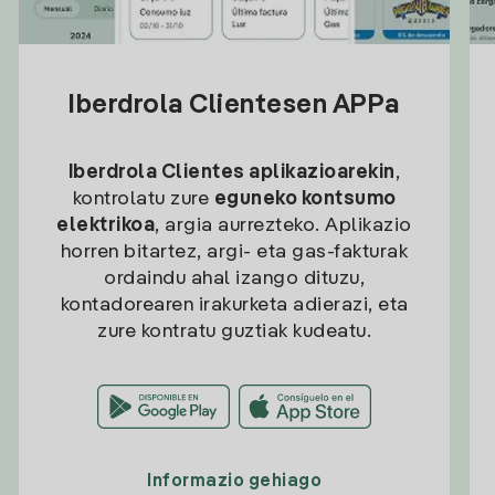
Iberdrola Clientesen APPa
Iberdrola Clientes aplikazioarekin
,
kontrolatu zure
eguneko kontsumo
elektrikoa
, argia aurrezteko. Aplikazio
horren bitartez, argi- eta gas-fakturak
ordaindu ahal izango dituzu,
kontadorearen irakurketa adierazi, eta
zure kontratu guztiak kudeatu.
Informazio gehiago