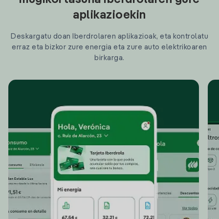
mugikortasuna Iberdrolaren gure
aplikazioekin
Deskargatu doan Iberdrolaren aplikazioak, eta kontrolatu
erraz eta bizkor zure energia eta zure auto elektrikoaren
birkarga.