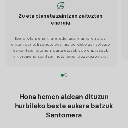
Zu eta planeta zaintzen zaituzten
energia
Iberdrolan, energia-eredu jasangarriaren alde
egiten dugu. Ezagutu energia berdeko zer soluzio
eskaintzen ditugun, baita etxetik edo enpresatik
ingurumena zaintzen nola lagun dezakezun ere.
Hona hemen aldean dituzun
hurbileko beste aukera batzuk
Santomera