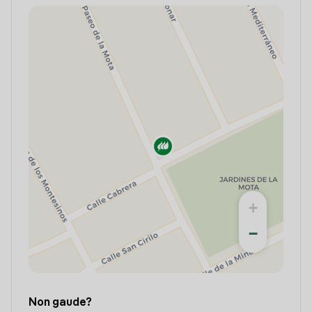
+
−
Non gaude?