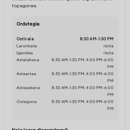
topagunea.
Ordutegia
Ostirala
8:30 AM
-
1:30 PM
Larunbata
itxita
Igandea
itxita
Astelehena
8:30 AM
-
1:30 PM
,
4:00 PM
-
6:00
PM
Asteartea
8:30 AM
-
1:30 PM
,
4:00 PM
-
6:00
PM
Asteazkena
8:30 AM
-
1:30 PM
,
4:00 PM
-
6:00
PM
Osteguna
8:30 AM
-
1:30 PM
,
4:00 PM
-
6:00
PM