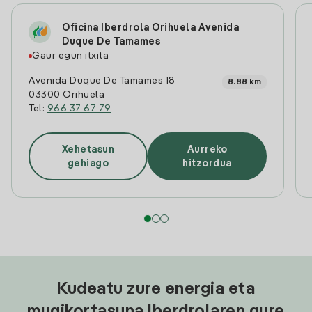
Oficina Iberdrola Orihuela Avenida
Duque De Tamames
Gaur egun itxita
Avenida Duque De Tamames 18
8.88 km
03300 Orihuela
Tel:
966 37 67 79
Xehetasun
Aurreko
gehiago
hitzordua
Kudeatu zure energia eta