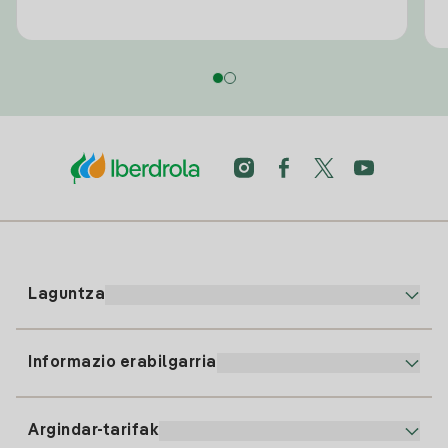
Laguntza
Informazio erabilgarria
Bezeroaren arreta
900 225 235
Argindar-tarifak
Gure App-a