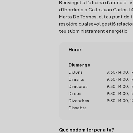
Benvingut a l'oficina d'atenció i 
d'Iberdrola a Calle Juan Carlos I 
Marta De Tormes, el teu punt de 
resoldre qualsevol gestió relaci
teu subministrament energètic.
Horari
Diumenge
Dilluns
9:30
-
14:00
,
1
Dimarts
9:30
-
14:00
,
1
Dimecres
9:30
-
14:00
,
1
Dijous
9:30
-
14:00
,
1
Divendres
9:30
-
14:00
,
1
Dissabte
Què podem fer per a tu?