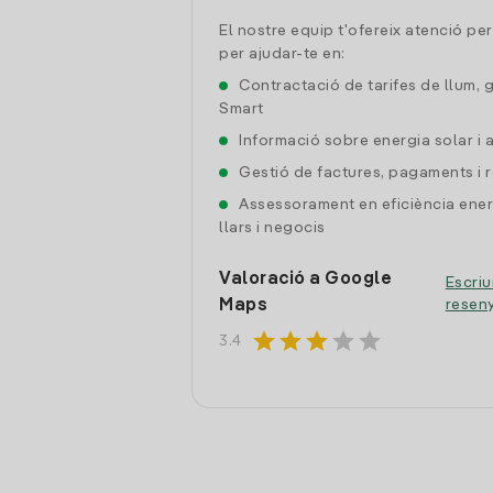
El nostre equip t'ofereix atenció pe
per ajudar-te en:
Contractació de tarifes de llum, 
Smart
Informació sobre energia solar i
Gestió de factures, pagaments i 
Assessorament en eficiència ener
llars i negocis
Valoració a Google
Escriu
Maps
resen
star
star
star
star
star
3.4