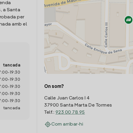
venda
4, a Santa
trobada per
onada amb el
tancada
7:00
-
19:30
7:00
-
19:30
On som?
7:00
-
19:30
7:00
-
19:30
Calle Juan Carlos I 4
7:00
-
19:30
37900 Santa Marta De Tormes
tancada
Telf.:
923 00 78 95
Com arribar-hi