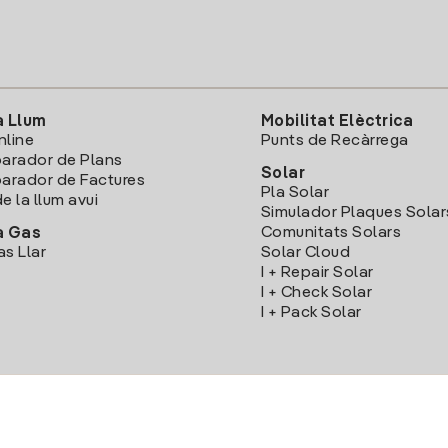
a Llum
Mobilitat Elèctrica
nline
Punts de Recàrrega
arador de Plans
Solar
rador de Factures
Pla Solar
e la llum avui
Simulador Plaques Solar
Comunitats Solars
a Gas
as Llar
Solar Cloud
I + Repair Solar
I + Check Solar
I + Pack Solar
Descarrega l'App Iberdola Clients