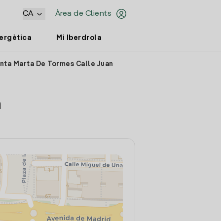
CA
Àrea de Clients
nergètica
Mi Iberdrola
anta Marta De Tormes Calle Juan
a