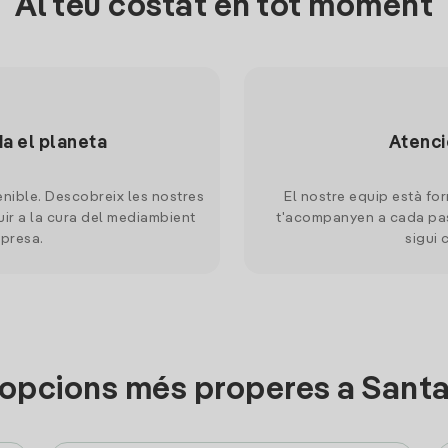
Al teu costat en tot moment
da el planeta
Atenci
nible. Descobreix les nostres
El nostre equip està for
uir a la cura del mediambient
t'acompanyen a cada pas
mpresa.
sigui 
 opcions més properes a Sant