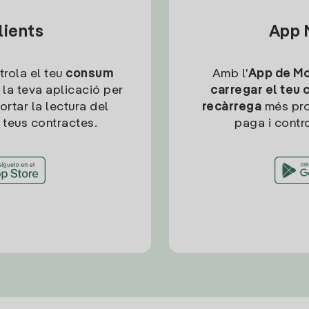
lients
App M
trola el teu
consum
Amb l'
App de Mob
 la teva aplicació per
carregar el teu 
ortar la lectura del
recàrrega
més pro
 teus contractes.
paga i contro