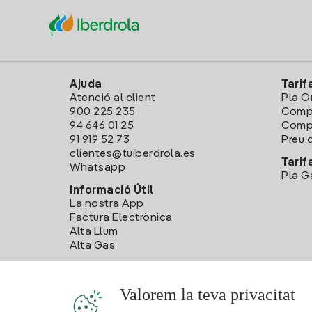
Ajuda
Tarif
Atenció al client
Pla O
900 225 235
Comp
94 646 01 25
Compa
91 919 52 73
Preu d
clientes@tuiberdrola.es
Tarif
Whatsapp
Pla G
Informació Útil
La nostra App
Factura Electrònica
Alta Llum
Alta Gas
Valorem la teva privacitat