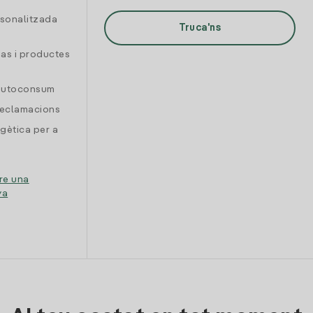
rsonalitzada
Truca'ns
gas i productes
 autoconsum
reclamacions
gètica per a
re una
ya