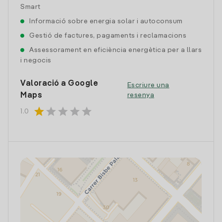
Smart
Informació sobre energia solar i autoconsum
Gestió de factures, pagaments i reclamacions
Assessorament en eficiència energètica per a llars
i negocis
Valoració a Google
Escriure una
Maps
resenya
star
star
star
star
star
1.0