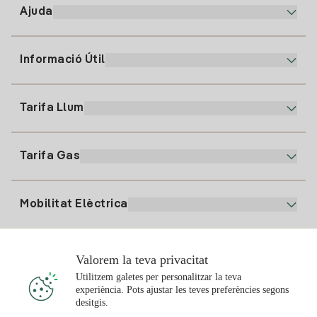
Ajuda
Informació Útil
Atenció al client
900 225 235
Tarifa Llum
La nostra App
94 646 01 25
Factura Electrònica
91 919 52 73
Tarifa Gas
Pla Online
Alta Llum
clientes@tuiberdrola.es
Comparador de Plans
Alta Gas
Mobilitat Elèctrica
Whatsapp
Pla Gas Llar
Comparador de Factures
Preu de la llum avui
Solar
Valorem la teva privacitat
Punts de Recàrrega
Utilitzem galetes per personalitzar la teva
experiència. Pots ajustar les teves preferències segons
T'interessa
desitgis.
Pla Solar