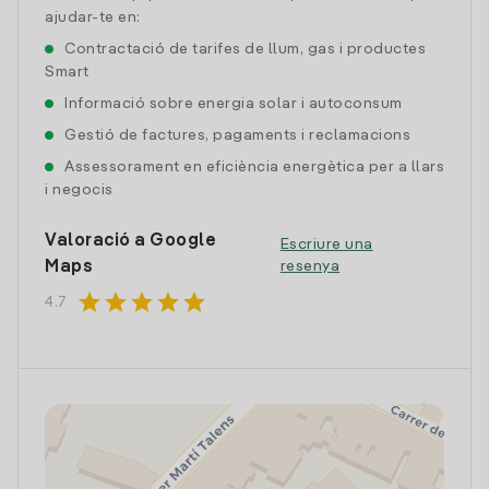
ajudar-te en:
Contractació de tarifes de llum, gas i productes
Smart
Informació sobre energia solar i autoconsum
Gestió de factures, pagaments i reclamacions
Assessorament en eficiència energètica per a llars
i negocis
Valoració a Google
Escriure una
Maps
resenya
star
star
star
star
star
4.7