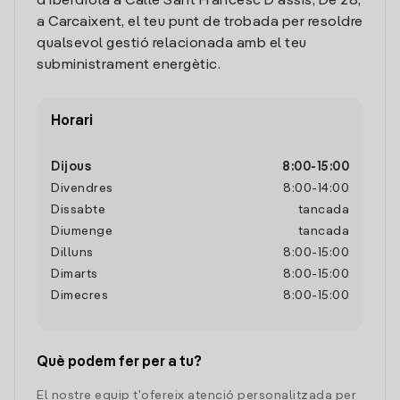
d'Iberdrola a Calle Sant Francesc D'assis, De 28,
a Carcaixent, el teu punt de trobada per resoldre
qualsevol gestió relacionada amb el teu
subministrament energètic.
Horari
Dijous
8:00
-
15:00
Divendres
8:00
-
14:00
Dissabte
tancada
Diumenge
tancada
Dilluns
8:00
-
15:00
Dimarts
8:00
-
15:00
Dimecres
8:00
-
15:00
Què podem fer per a tu?
El nostre equip t'ofereix atenció personalitzada per