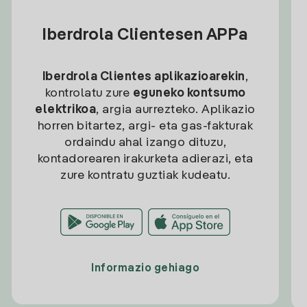
Iberdrola Clientesen APPa
Iberdrola Clientes aplikazioarekin
,
kontrolatu zure
eguneko kontsumo
elektrikoa
, argia aurrezteko. Aplikazio
horren bitartez, argi- eta gas-fakturak
ordaindu ahal izango dituzu,
kontadorearen irakurketa adierazi, eta
zure kontratu guztiak kudeatu.
Informazio gehiago