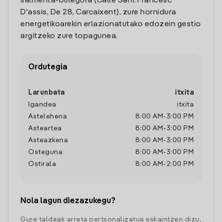
salmenta-bulegora (Calle Sant Francesc
D'assis, De 28, Carcaixent), zure hornidura
energetikoarekin erlazionatutako edozein gestio
argitzeko zure topagunea.
Ordutegia
Larunbata
itxita
Igandea
itxita
Astelehena
8:00 AM
-
3:00 PM
Asteartea
8:00 AM
-
3:00 PM
Asteazkena
8:00 AM
-
3:00 PM
Osteguna
8:00 AM
-
3:00 PM
Ostirala
8:00 AM
-
2:00 PM
Nola lagun diezazukegu?
Gure taldeak arreta pertsonalizatua eskaintzen dizu,