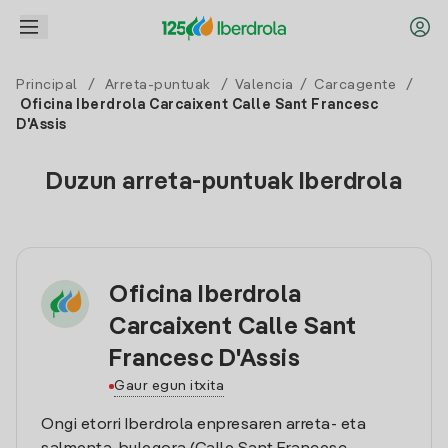
Principal
/
Arreta-puntuak
/
Valencia
/
Carcagente
/
Oficina Iberdrola Carcaixent Calle Sant Francesc
D'Assis
Duzun arreta-puntuak Iberdrola
Oficina Iberdrola
Carcaixent Calle Sant
Francesc D'Assis
Gaur egun itxita
Ongi etorri Iberdrola enpresaren arreta- eta