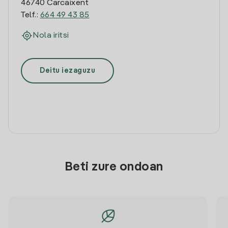
46740 Carcaixent
Telf.:
664 49 43 85
Nola iritsi
Deitu iezaguzu
Beti zure ondoan