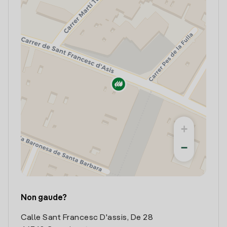
+
−
Non gaude?
Calle Sant Francesc D'assis, De 28