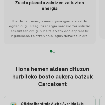
Zu eta planeta zaintzen zaituzten
energia
Iberdrolan, energia-eredu jasangarriaren alde
egiten dugu. Ezagutu energia berdeko zer soluzio
eskaintzen ditugun, baita etxetik edo enpresatik
ingurumena zaintzen nola lagun dezakezun ere.
Hona hemen aldean dituzun
hurbileko beste aukera batzuk
Carcaixent
Oficina Iberdrola Alzira Avenida Luis