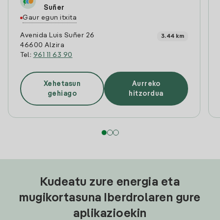
Suñer
Gaur egun itxita
Avenida Luis Suñer 26
3.44 km
46600 Alzira
Tel:
961 11 63 90
Xehetasun
Aurreko
gehiago
hitzordua
Kudeatu zure energia eta
mugikortasuna Iberdrolaren gure
aplikazioekin