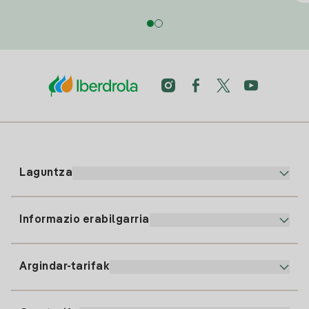
Laguntza
Informazio erabilgarria
Bezeroaren arreta
900 225 235
Argindar-tarifak
Gure App-a
94 646 01 25
Faktura Elektronikoa