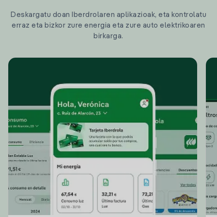
Deskargatu doan Iberdrolaren aplikazioak, eta kontrolatu
erraz eta bizkor zure energia eta zure auto elektrikoaren
birkarga.