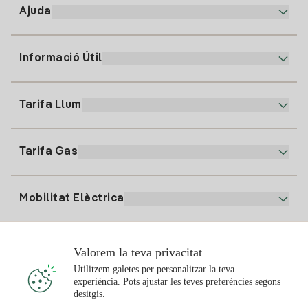
Ajuda
Informació Útil
Atenció al client
900 225 235
Tarifa Llum
La nostra App
94 646 01 25
Factura Electrònica
91 919 52 73
Tarifa Gas
Pla Online
Alta Llum
clientes@tuiberdrola.es
Comparador de Plans
Alta Gas
Mobilitat Elèctrica
Whatsapp
Pla Gas Llar
Comparador de Factures
Preu de la llum avui
Solar
Valorem la teva privacitat
Punts de Recàrrega
Utilitzem galetes per personalitzar la teva
experiència. Pots ajustar les teves preferències segons
T'interessa
desitgis.
Pla Solar