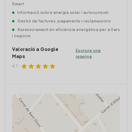
Smart
Informació sobre energia solar i autoconsum
Gestió de factures, pagaments i reclamacions
Assessorament en eficiència energètica per a llars
i negocis
Valoració a Google
Escriure una
Maps
resenya
star
star
star
star
star
4.7