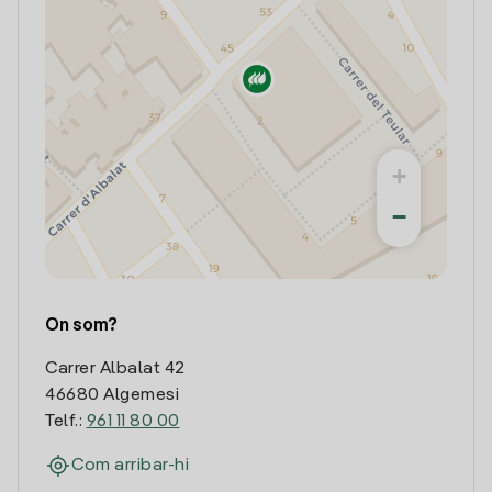
+
−
On som?
Carrer Albalat 42
46680 Algemesi
Telf.:
961 11 80 00
Com arribar-hi