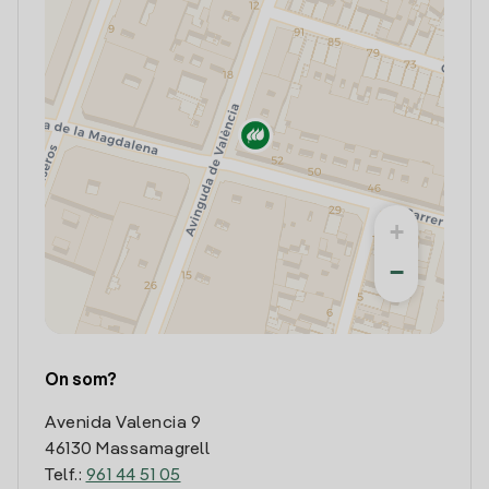
+
−
On som?
Avenida Valencia 9
46130 Massamagrell
Telf.:
961 44 51 05