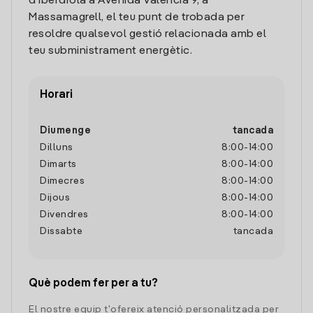
d'Iberdrola a Avenida Valencia 9, a
Massamagrell, el teu punt de trobada per
resoldre qualsevol gestió relacionada amb el
teu subministrament energètic.
Horari
Diumenge
tancada
Dilluns
8:00
-
14:00
Dimarts
8:00
-
14:00
Dimecres
8:00
-
14:00
Dijous
8:00
-
14:00
Divendres
8:00
-
14:00
Dissabte
tancada
Què podem fer per a tu?
El nostre equip t'ofereix atenció personalitzada per