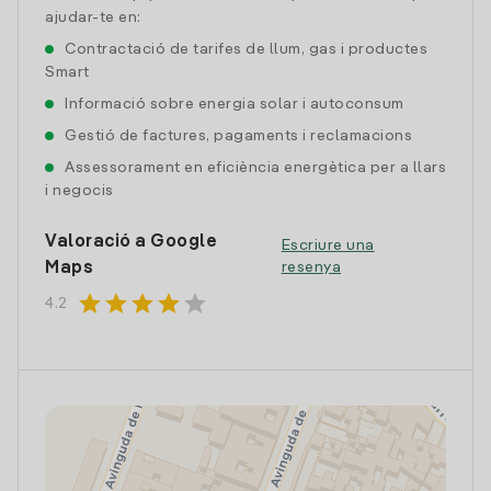
ajudar-te en:
Contractació de tarifes de llum, gas i productes
Smart
Informació sobre energia solar i autoconsum
Gestió de factures, pagaments i reclamacions
Assessorament en eficiència energètica per a llars
i negocis
Valoració a Google
Escriure una
Maps
resenya
star
star
star
star
star
4.2