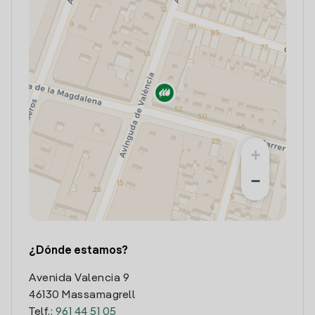
+
−
¿Dónde estamos?
Avenida Valencia 9
46130 Massamagrell
Telf.:
961 44 51 05