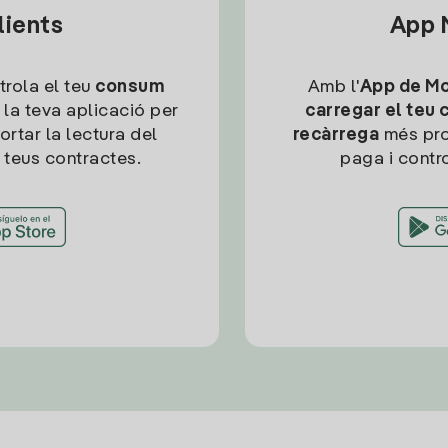
lients
App M
trola el teu
consum
Amb l'
App de Mob
 la teva aplicació per
carregar el teu 
ortar la lectura del
recàrrega
més pro
 teus contractes.
paga i contro