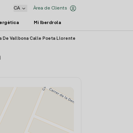
CA
Àrea de Clients
nergètica
Mi Iberdrola
a De Vallbona Calle Poeta Llorente
a