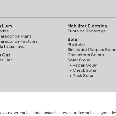
a Llum
Mobilitat Elèctrica
nline
Punts de Recàrrega
arador de Plans
Solar
rador de Factures
Pla Solar
e la llum avui
Simulador Plaques Solar
Comunitats Solars
a Gas
as Llar
Solar Cloud
I + Repair Solar
I + Check Solar
I + Pack Solar
Descarrega l'App Iberdola Clients
teva experiència. Pots ajustar les teves preferències segons des