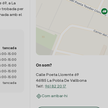
 69, a La
e trobada per
onada amb el
tancada
8:00
-
15:00
8:00
-
15:00
On som?
8:00
-
15:00
8:00
-
15:00
Calle Poeta Llorente 69
8:00
-
15:00
46185 La Pobla De Vallbona
tancada
Telf.:
961 82 20 17
Com arribar-hi