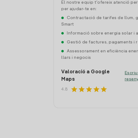
El nostre equip t'ofereix atenció pe
per ajudar-te en:
Contractació de tarifes de llum, 
Smart
Informació sobre energia solar i
Gestió de factures, pagaments i 
Assessorament en eficiència ener
llars i negocis
Valoració a Google
Escriu
Maps
resen
star
star
star
star
star
4.8