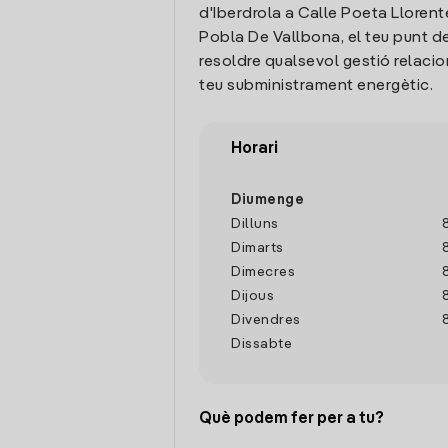
d'Iberdrola a Calle Poeta Llorente
Pobla De Vallbona, el teu punt d
resoldre qualsevol gestió relaci
teu subministrament energètic.
Horari
Diumenge
Dilluns
Dimarts
Dimecres
Dijous
Divendres
Dissabte
Què podem fer per a tu?