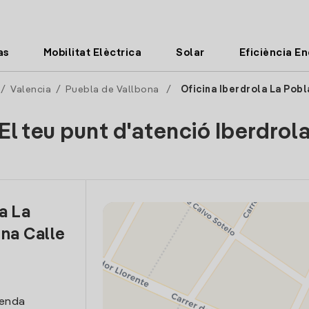
as
Mobilitat Elèctrica
Solar
Eficiència E
/
Valencia
/
Puebla de Vallbona
/
Oficina Iberdrola La Pobl
El teu punt d'atenció Iberdrol
a La
na Calle
venda