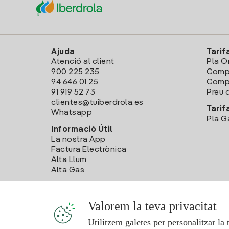
Ajuda
Tarif
Atenció al client
Pla O
900 225 235
Comp
94 646 01 25
Compa
91 919 52 73
Preu d
clientes@tuiberdrola.es
Tarif
Whatsapp
Pla G
Informació Útil
La nostra App
Factura Electrònica
Alta Llum
Alta Gas
Valorem la teva privacitat
Utilitzem galetes per personalitzar la 