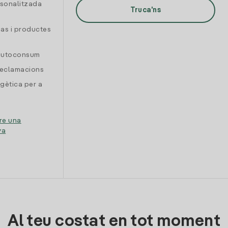
rsonalitzada
Truca'ns
gas i productes
 autoconsum
reclamacions
gètica per a
re una
ya
Al teu costat en tot moment