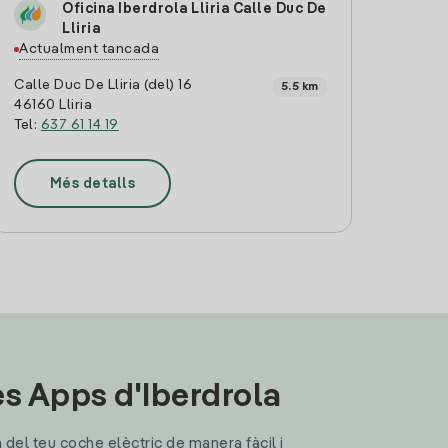
Oficina Iberdrola Lliria Calle Duc De
Lliria
Actualment tancada
Calle Duc De Lliria (del) 16
5.5 km
46160 Lliria
Tel:
637 61 14 19
Més detalls
les Apps d'Iberdrola
a del teu coche elèctric de manera fàcil i