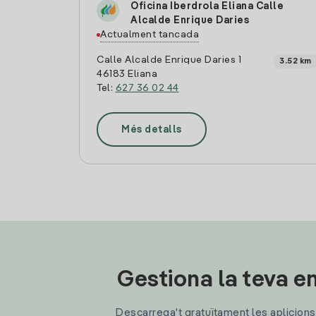
Oficina Iberdrola Eliana Calle
Alcalde Enrique Daries
Actualment tancada
Calle Alcalde Enrique Daries 1
3.52 km
46183 Eliana
Tel:
627 36 02 44
Més detalls
Gestiona la teva en
Descarrega't gratuïtament les aplicions d