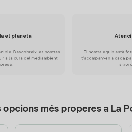
da el planeta
Atenci
nible. Descobreix les nostres
El nostre equip està for
uir a la cura del mediambient
t'acompanyen a cada pas
mpresa.
sigui 
s opcions més properes a La P