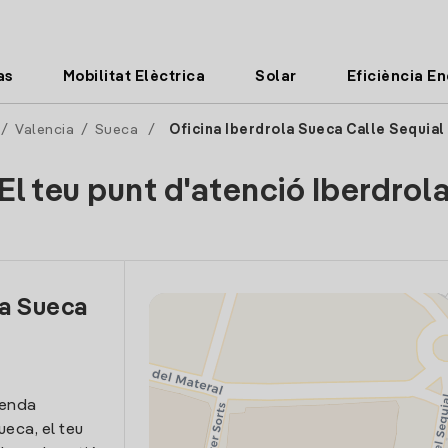
as
Mobilitat Elèctrica
Solar
Eficiència E
/
Valencia
/
Sueca
/
Oficina Iberdrola Sueca Calle Sequial
El teu punt d'atenció Iberdrol
la Sueca
venda
ueca, el teu