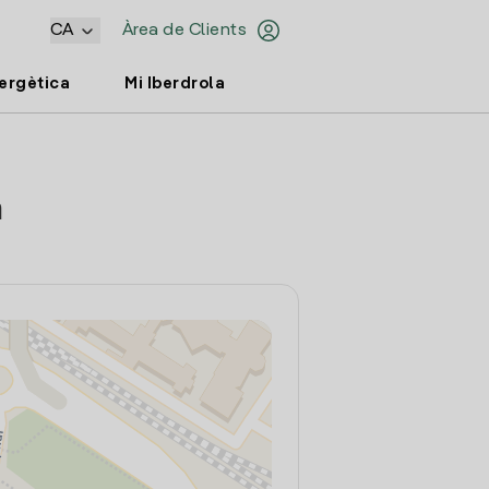
CA
Àrea de Clients
nergètica
Mi Iberdrola
a