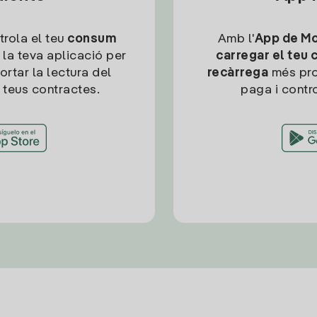
trola el teu
consum
Amb l'
App de Mob
 la teva aplicació per
carregar el teu 
ortar la lectura del
recàrrega
més pro
 teus contractes.
paga i contro