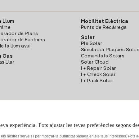
a Llum
Mobilitat Elèctrica
nline
Punts de Recàrrega
arador de Plans
Solar
rador de Factures
Pla Solar
e la llum avui
Simulador Plaques Solar
Comunitats Solars
a Gas
as Llar
Solar Cloud
I + Repair Solar
I + Check Solar
I + Pack Solar
Descarrega l'App Iberdola Clients
teva experiència. Pots ajustar les teves preferències segons des
r els nostres serveis i per mostrar-te publicitat basada en els teus interessos. Pots 