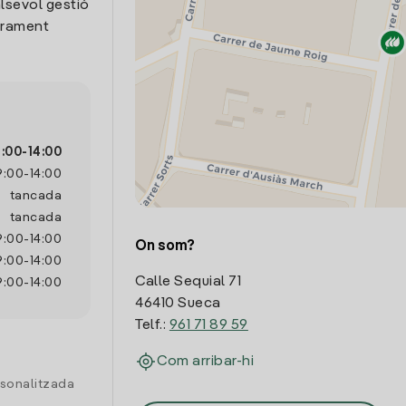
lsevol gestió
trament
:00
-
14:00
9:00
-
14:00
tancada
tancada
9:00
-
14:00
On som?
9:00
-
14:00
Calle Sequial 71
9:00
-
14:00
46410 Sueca
Telf.:
961 71 89 59
Com arribar-hi
rsonalitzada