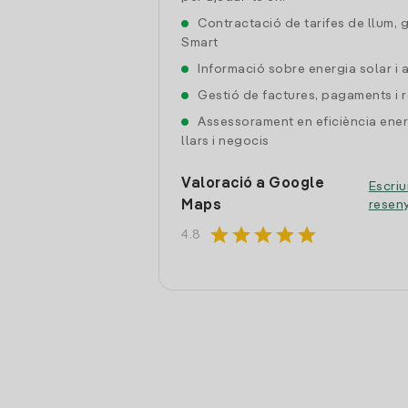
Contractació de tarifes de llum, 
Smart
Informació sobre energia solar i
Gestió de factures, pagaments i 
Assessorament en eficiència ener
llars i negocis
Valoració a Google
Escriu
Maps
resen
star
star
star
star
star
4.8