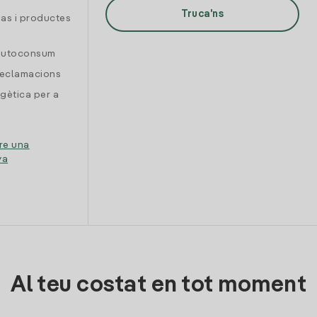
Truca'ns
gas i productes
 autoconsum
reclamacions
gètica per a
re una
ya
Al teu costat en tot moment