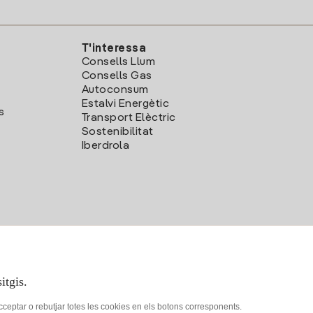
T'interessa
Consells Llum
Consells Gas
Autoconsum
Estalvi Energètic
s
Transport Elèctric
Sostenibilitat
Iberdrola
itgis.
acceptar o rebutjar totes les cookies en els botons corresponents.