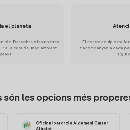
da el planeta
Atenci
nible. Descobreix les nostres
El nostre equip està for
uir a la cura del mediambient
t'acompanyen a cada pas
mpresa.
sigui 
 són les opcions més propere
Oficina Iberdrola Algemesi Carrer
Albalat