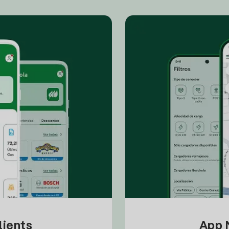
lients
App M