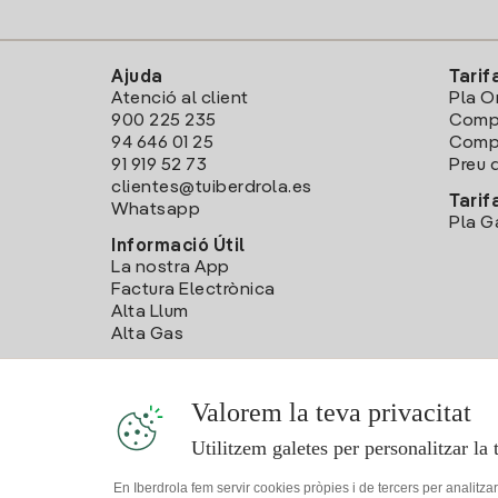
Ajuda
Tarif
Atenció al client
Pla O
900 225 235
Comp
94 646 01 25
Compa
91 919 52 73
Preu d
clientes@tuiberdrola.es
Tarif
Whatsapp
Pla G
Informació Útil
La nostra App
Factura Electrònica
Alta Llum
Alta Gas
Valorem la teva privacitat
Utilitzem galetes per personalitzar la 
En Iberdrola fem servir cookies pròpies i de tercers per analitza