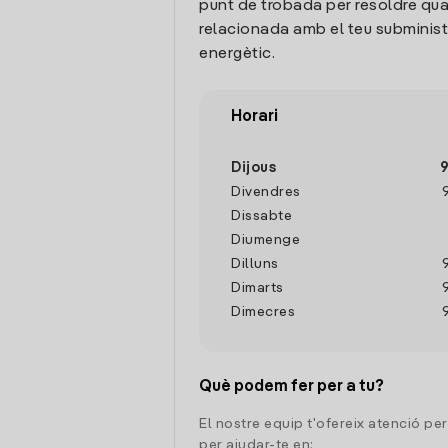
punt de trobada per resoldre qua
relacionada amb el teu subminis
energètic.
Horari
Dijous
9
Divendres
Dissabte
Diumenge
Dilluns
Dimarts
Dimecres
Què podem fer per a tu?
El nostre equip t'ofereix atenció pe
per ajudar-te en: