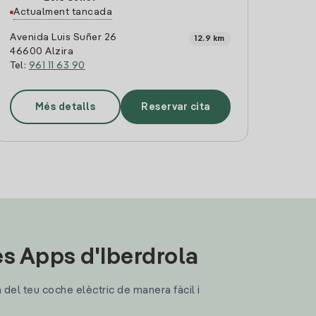
Actualment tancada
Avenida Luis Suñer 26
12.9 km
46600 Alzira
Tel:
961 11 63 90
Més detalls
Reservar cita
les Apps d'Iberdrola
a del teu coche elèctric de manera fàcil i