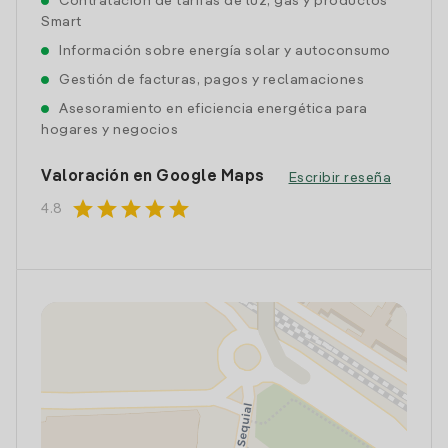
Contratación de tarifas de luz, gas y productos
Smart
Información sobre energía solar y autoconsumo
Gestión de facturas, pagos y reclamaciones
Asesoramiento en eficiencia energética para
hogares y negocios
Valoración en Google Maps
Escribir reseña
star
star
star
star
star
4.8