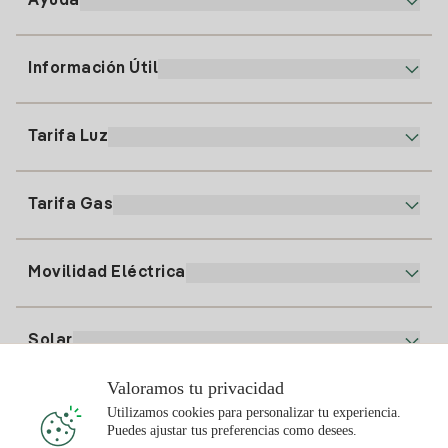
Ayuda
Información Útil
Atención al cliente
900 225 235
Tarifa Luz
Nuestra App
94 646 01 25
Factura Electrónica
91 919 52 73
Tarifa Gas
Plan Online
Alta Luz
clientes@tuiberdrola.es
Comparador de Planes
Alta Gas
Movilidad Eléctrica
Whatsapp
Plan Gas Hogar
Comparador de Facturas
Precio de la luz hoy
Solar
Puntos de Recarga
Valoramos tu privacidad
Te interesa
Utilizamos cookies para personalizar tu experiencia.
Plan Solar
Puedes ajustar tus preferencias como desees.