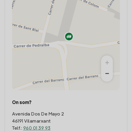
+
−
On som?
Avenida Dos De Mayo 2
46191 Vilamarxant
Telf.:
960 01 39 93