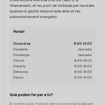
d'Iberdrola a Avenida Dos De Mayo 2, a
Vilamarxant, el teu punt de trobada per resoldre
qualsevol gestió relacionada amb el teu
subministrament energètic.
Horari
Divendres
8:00
-
14:00
Dissabte
tancada
Diumenge
tancada
Dilluns
8:00
-
14:00
Dimarts
8:00
-
14:00
Dimecres
8:00
-
14:00
Dijous
8:00
-
14:00
Què podem fer per a tu?
El nostre equip t'ofereix atenció personalitzada per