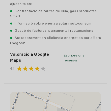
ajudar-te en:
Contractació de tarifes de llum, gas i productes
Smart
Informació sobre energia solar i autoconsum
Gestió de factures, pagaments i reclamacions
Assessorament en eficiència energètica per a llars
i negocis
Valoració a Google
Escriure una
Maps
resenya
star
star
star
star
star
4.1