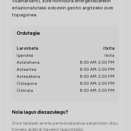
Vilamarxant), zure hornidura energetikoarekin
erlazionatutako edozein gestio argitzeko zure
topagunea.
Ordutegia
Larunbata
itxita
Igandea
itxita
Astelehena
8:00 AM
-
2:00 PM
Asteartea
8:00 AM
-
2:00 PM
Asteazkena
8:00 AM
-
2:00 PM
Osteguna
8:00 AM
-
2:00 PM
Ostirala
8:00 AM
-
2:00 PM
Nola lagun diezazukegu?
Gure taldeak arreta pertsonalizatua eskaintzen dizu,
honako alderdi hauekin laguntzeko: