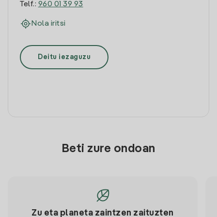
Telf.:
960 01 39 93
Nola iritsi
Deitu iezaguzu
Beti zure ondoan
Zu eta planeta zaintzen zaituzten