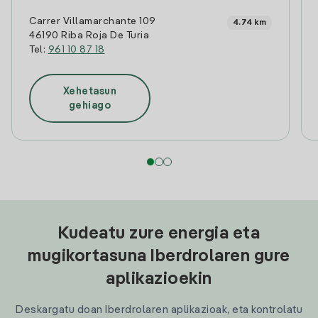
Carrer Villamarchante 109
4.74 km
46190 Riba Roja De Turia
Tel:
961 10 87 18
Xehetasun
gehiago
Kudeatu zure energia eta
mugikortasuna Iberdrolaren gure
aplikazioekin
Deskargatu doan Iberdrolaren aplikazioak, eta kontrolatu