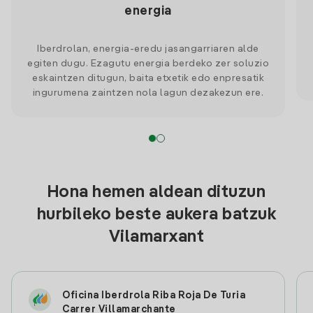
energia
Iberdrolan, energia-eredu jasangarriaren alde
egiten dugu. Ezagutu energia berdeko zer soluzio
eskaintzen ditugun, baita etxetik edo enpresatik
ingurumena zaintzen nola lagun dezakezun ere.
Hona hemen aldean dituzun
hurbileko beste aukera batzuk
Vilamarxant
Oficina Iberdrola Riba Roja De Turia
Carrer Villamarchante