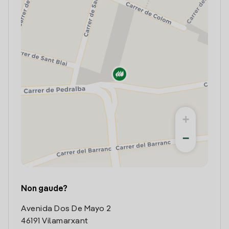
+
−
Non gaude?
Avenida Dos De Mayo 2
46191 Vilamarxant