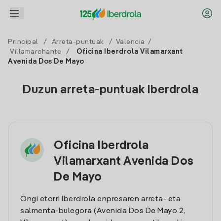
Principal
/
Arreta-puntuak
/
Valencia
/
Villamarchante
/
Oficina Iberdrola Vilamarxant
Avenida Dos De Mayo
Duzun arreta-puntuak Iberdrola
Oficina Iberdrola
Vilamarxant Avenida Dos
De Mayo
Ongi etorri Iberdrola enpresaren arreta- eta
salmenta-bulegora (Avenida Dos De Mayo 2,