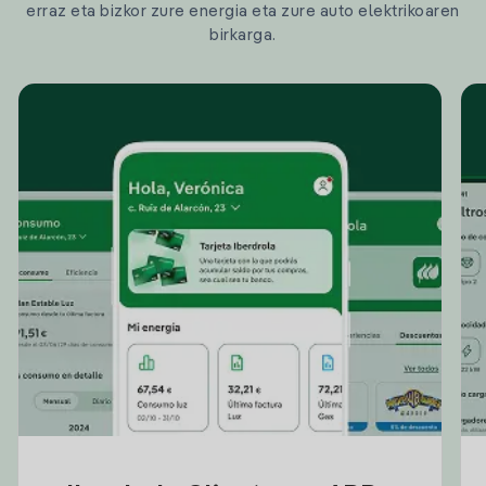
erraz eta bizkor zure energia eta zure auto elektrikoaren
birkarga.