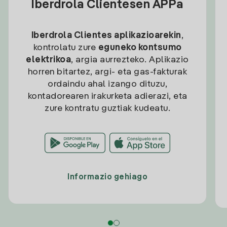
Iberdrola Clientesen APPa
Iberdrola Clientes aplikazioarekin
,
kontrolatu zure
eguneko kontsumo
elektrikoa
, argia aurrezteko. Aplikazio
horren bitartez, argi- eta gas-fakturak
ordaindu ahal izango dituzu,
kontadorearen irakurketa adierazi, eta
zure kontratu guztiak kudeatu.
Informazio gehiago