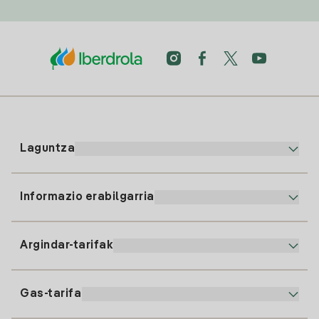
Laguntza
Informazio erabilgarria
Bezeroaren arreta
900 225 235
Argindar-tarifak
Gure App-a
94 646 01 25
Faktura Elektronikoa
91 919 52 73
Gas-tarifa
Online Plana
Argiaren alta