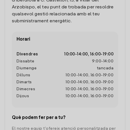
d'Iberdrola a C. Castellón, 13, a Villar del
Arzobispo, el teu punt de trobada per resoldre
qualsevol gestió relacionada amb el teu
subministrament energètic.
Horari
Divendres
10:00
-
14:00
,
16:00
-
19:00
Dissabte
9:00
-
14:00
Diumenge
tancada
Dilluns
10:00
-
14:00
,
16:00
-
19:00
Dimarts
10:00
-
14:00
,
16:00
-
19:00
Dimecres
10:00
-
14:00
,
16:00
-
19:00
Dijous
10:00
-
14:00
,
16:00
-
19:00
Què podem fer per a tu?
El nostre equip t'ofereix atenció personalitzada per