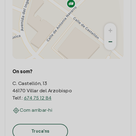
+
−
On som?
C. Castellón, 13
46170 Villar del Arzobispo
Telf.:
674 75 12 84
Com arribar-hi
Truca'ns