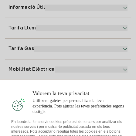
Informació Útil
Atenció al client
900 225 235
Tarifa Llum
La nostra App
94 646 01 25
Factura Electrònica
91 919 52 73
Tarifa Gas
Pla Online
Alta Llum
clientes@tuiberdrola.es
Comparador de Plans
Alta Gas
Mobilitat Elèctrica
Whatsapp
Pla Gas Llar
Comparador de Factures
Preu de la llum avui
Solar
Valorem la teva privacitat
Punts de Recàrrega
Utilitzem galetes per personalitzar la teva
experiència. Pots ajustar les teves preferències segons
T'interessa
desitgis.
Pla Solar
En Iberdrola fem servir cookies pròpies i de tercers per analitzar els
nostres serveis i per mostrar-te publicitat basada en els teus
Simulador Plaques Solars
interessos. Pots acceptar o rebutjar totes les cookies en els botons
Consells Llum