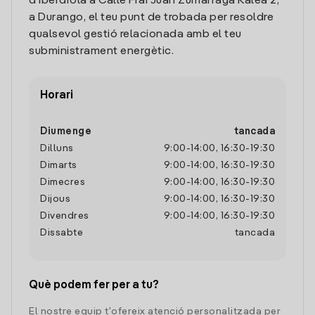
d'Iberdrola a Calle Frai Juan Zumarraga Kalea 2,
a Durango, el teu punt de trobada per resoldre
qualsevol gestió relacionada amb el teu
subministrament energètic.
Horari
Diumenge
tancada
Dilluns
9:00
-
14:00
,
16:30
-
19:30
Dimarts
9:00
-
14:00
,
16:30
-
19:30
Dimecres
9:00
-
14:00
,
16:30
-
19:30
Dijous
9:00
-
14:00
,
16:30
-
19:30
Divendres
9:00
-
14:00
,
16:30
-
19:30
Dissabte
tancada
Què podem fer per a tu?
El nostre equip t'ofereix atenció personalitzada per