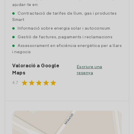
ajudar-te en:
Contractació de tarifes de llum, gas i productes
Smart
Informació sobre energia solar i autoconsum
Gestió de factures, pagaments i reclamacions
Assessorament en eficiència energètica per a llars
i negocis
Valoració a Google
Escriure una
Maps
resenya
star
star
star
star
star
4.7