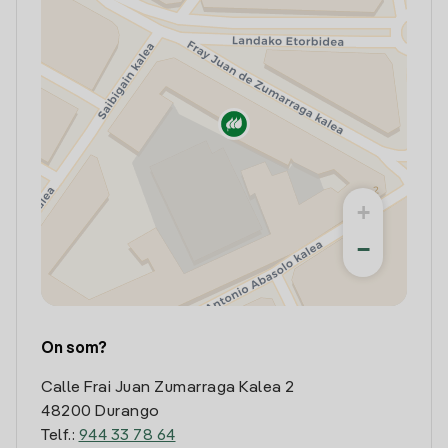
+
−
On som?
Calle Frai Juan Zumarraga Kalea 2
48200 Durango
Telf.:
944 33 78 64