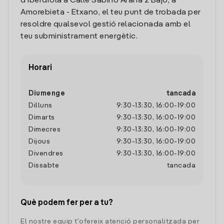
d'Iberdrola a Calle Sabino Arana 2 Bajo, a
Amorebieta - Etxano, el teu punt de trobada per
resoldre qualsevol gestió relacionada amb el
teu subministrament energètic.
Horari
Diumenge
tancada
Dilluns
9:30
-
13:30
,
16:00
-
19:00
Dimarts
9:30
-
13:30
,
16:00
-
19:00
Dimecres
9:30
-
13:30
,
16:00
-
19:00
Dijous
9:30
-
13:30
,
16:00
-
19:00
Divendres
9:30
-
13:30
,
16:00
-
19:00
Dissabte
tancada
Què podem fer per a tu?
El nostre equip t'ofereix atenció personalitzada per