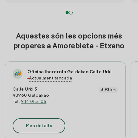
Aquestes són les opcions més
properes a Amorebieta - Etxano
Oficina Iberdrola Galdakao Calle Urki
Actualment tancada
Calle Urki 3
8.93 km
48960 Galdakao
Tel:
944 01 51 06
Més detalls