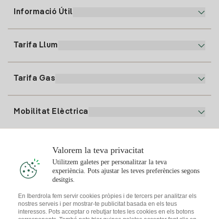
Informació Útil
Atenció al client
900 225 235
Tarifa Llum
La nostra App
94 646 01 25
Factura Electrònica
91 919 52 73
Tarifa Gas
Pla Online
Alta Llum
clientes@tuiberdrola.es
Comparador de Plans
Alta Gas
Mobilitat Elèctrica
Whatsapp
Pla Gas Llar
Comparador de Factures
Preu de la llum avui
Solar
Valorem la teva privacitat
Punts de Recàrrega
Utilitzem galetes per personalitzar la teva
experiència. Pots ajustar les teves preferències segons
T'interessa
desitgis.
Pla Solar
En Iberdrola fem servir cookies pròpies i de tercers per analitzar els
nostres serveis i per mostrar-te publicitat basada en els teus
Simulador Plaques Solars
interessos. Pots acceptar o rebutjar totes les cookies en els botons
Consells Llum