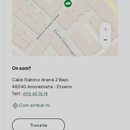
+
−
On som?
Calle Sabino Arana 2 Bajo
48340 Amorebieta - Etxano
Telf.:
696 65 16 14
Com arribar-hi
Truca'ns