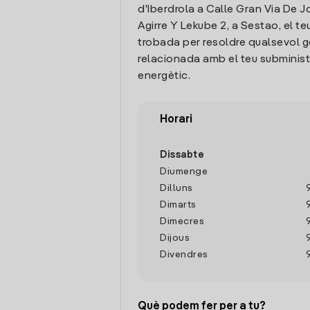
d'Iberdrola a Calle Gran Via De 
Agirre Y Lekube 2, a Sestao, el te
trobada per resoldre qualsevol g
relacionada amb el teu subminis
energètic.
Horari
Dissabte
Diumenge
Dilluns
Dimarts
Dimecres
Dijous
Divendres
Què podem fer per a tu?