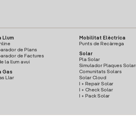
a Llum
Mobilitat Elèctrica
nline
Punts de Recàrrega
arador de Plans
Solar
rador de Factures
Pla Solar
e la llum avui
Simulador Plaques Solar
Comunitats Solars
a Gas
as Llar
Solar Cloud
I + Repair Solar
I + Check Solar
I + Pack Solar
Descarrega l'App Iberdola Clients