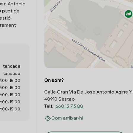
Jose Antonio
u punt de
estió
trament
tancada
tancada
On som?
9:00
-
15:00
9:00
-
15:00
Calle Gran Via De Jose Antonio Agirre 
9:00
-
15:00
48910 Sestao
9:00
-
15:00
Telf.:
660 15 73 88
9:00
-
15:00
Com arribar-hi