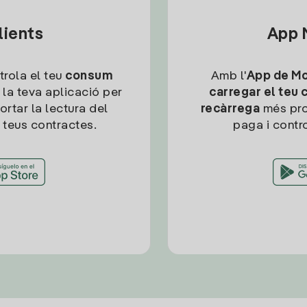
lients
App M
trola el teu
consum
Amb l'
App de Mob
 la teva aplicació per
carregar el teu 
ortar la lectura del
recàrrega
més pro
 teus contractes.
paga i contro