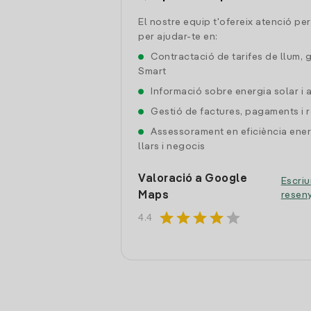
El nostre equip t'ofereix atenció pe
per ajudar-te en:
Contractació de tarifes de llum, 
Smart
Informació sobre energia solar i
Gestió de factures, pagaments i 
Assessorament en eficiència ener
llars i negocis
Valoració a Google
Escriu
Maps
resen
star
star
star
star
star
4.4