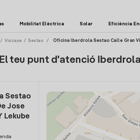
as
Mobilitat Elèctrica
Solar
Eficiència E
/
Vizcaya
/
Sestao
/
Oficina Iberdrola Sestao Calle Gran V
El teu punt d'atenció Iberdrol
la Sestao
De Jose
Y Lekube
venda