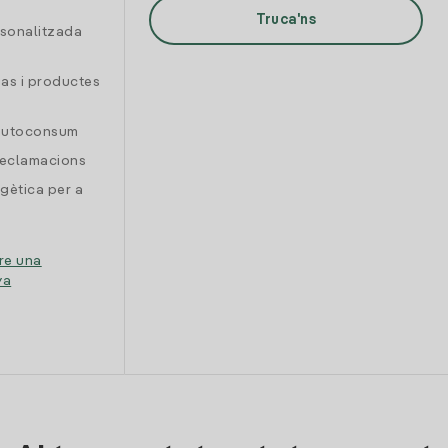
Truca'ns
rsonalitzada
gas i productes
 autoconsum
reclamacions
gètica per a
re una
ya