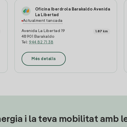
Oficina Iberdrola Barakaldo Avenida
La Libertad
Actualment tancada
Avenida La Libertad 19
1.87 km
48901 Barakaldo
Tel:
944 82 71 38
Més detalls
ergia i la teva mobilitat amb 