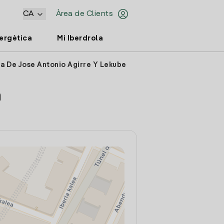
CA
Àrea de Clients
nergètica
Mi Iberdrola
ia De Jose Antonio Agirre Y Lekube
a