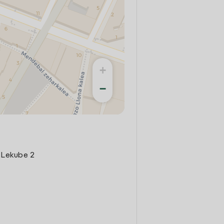
+
−
Y Lekube 2