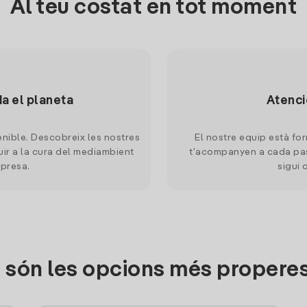
Al teu costat en tot moment
da el planeta
Atenci
nible. Descobreix les nostres
El nostre equip està for
uir a la cura del mediambient
t'acompanyen a cada pas
mpresa.
sigui 
 són les opcions més properes