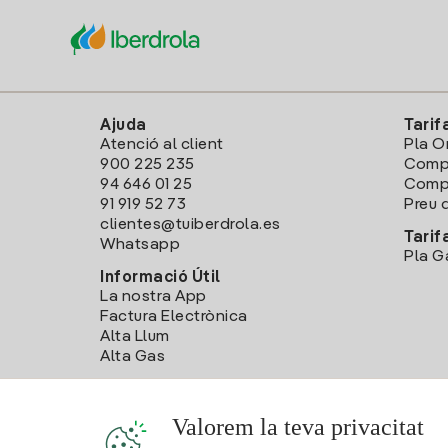
Ajuda
Tarif
Atenció al client
Pla O
900 225 235
Comp
94 646 01 25
Compa
91 919 52 73
Preu d
clientes@tuiberdrola.es
Tarif
Whatsapp
Pla G
Informació Útil
La nostra App
Factura Electrònica
Alta Llum
Alta Gas
Valorem la teva privacitat