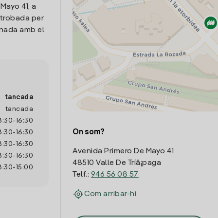
Mayo 41, a
e trobada per
onada amb el
tancada
tancada
8:30
-
16:30
On som?
8:30
-
16:30
8:30
-
16:30
Avenida Primero De Mayo 41
8:30
-
16:30
48510 Valle De Trí­â¡paga
8:30
-
15:00
Telf.:
946 56 08 57
Com arribar-hi