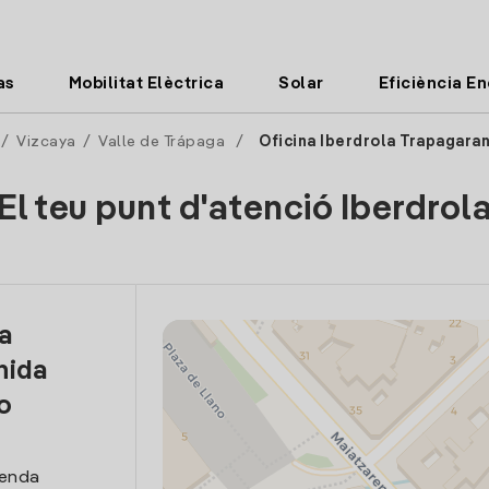
as
Mobilitat Elèctrica
Solar
Eficiència E
/
Vizcaya
/
Valle de Trápaga
/
Oficina Iberdrola Trapagara
El teu punt d'atenció Iberdrol
la
nida
o
venda