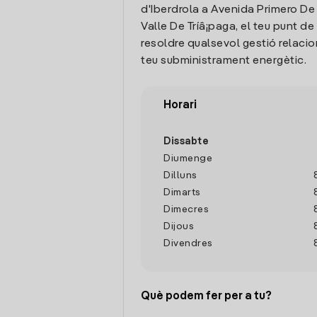
d'Iberdrola a Avenida Primero De 
Valle De Trí­â¡paga, el teu punt d
resoldre qualsevol gestió relaci
teu subministrament energètic.
Horari
Dissabte
Diumenge
Dilluns
Dimarts
Dimecres
Dijous
Divendres
Què podem fer per a tu?