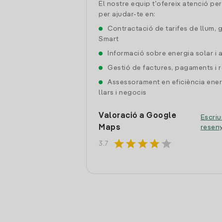
El nostre equip t'ofereix atenció pe
per ajudar-te en:
Contractació de tarifes de llum, 
Smart
Informació sobre energia solar i
Gestió de factures, pagaments i 
Assessorament en eficiència ener
llars i negocis
Valoració a Google
Escriu
Maps
resen
star
star
star
star
star
3.7