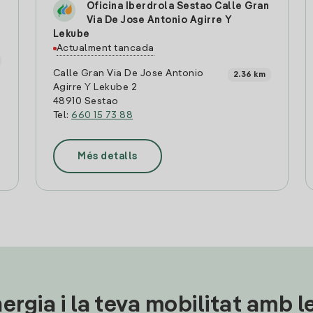
Oficina Iberdrola Sestao Calle Gran
Via De Jose Antonio Agirre Y
Lekube
Actualment tancada
Calle Gran Via De Jose Antonio
2.36 km
Agirre Y Lekube 2
48910 Sestao
Tel:
660 15 73 88
Més detalls
ergia i la teva mobilitat amb 