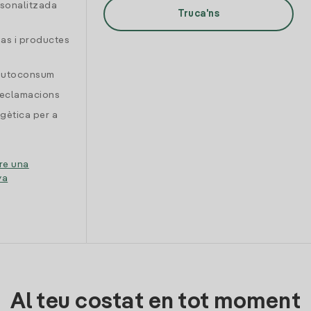
rsonalitzada
Truca'ns
gas i productes
 autoconsum
reclamacions
gètica per a
re una
ya
Al teu costat en tot moment