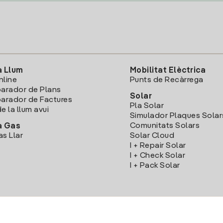
a Llum
Mobilitat Elèctrica
nline
Punts de Recàrrega
arador de Plans
Solar
rador de Factures
Pla Solar
e la llum avui
Simulador Plaques Solar
Comunitats Solars
a Gas
as Llar
Solar Cloud
I + Repair Solar
I + Check Solar
I + Pack Solar