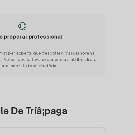
ó propera i professional
mat per experts que t'escolten, t'assessoren i
. Volem que la teva experiència amb Iberdrola
clara, senzilla i satisfactòria.
e De Trí­â¡paga