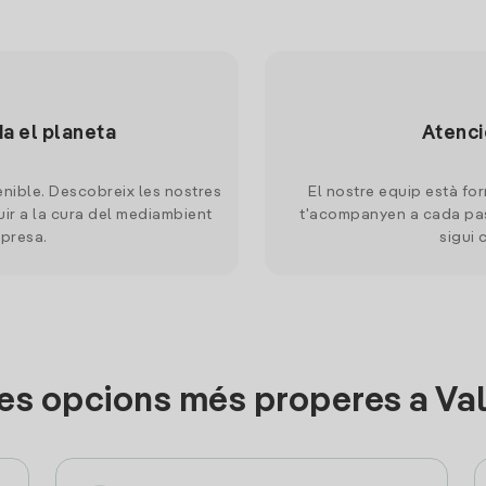
da el planeta
Atenci
nible. Descobreix les nostres
El nostre equip està for
uir a la cura del mediambient
t'acompanyen a cada pas
mpresa.
sigui 
es opcions més properes a Vall