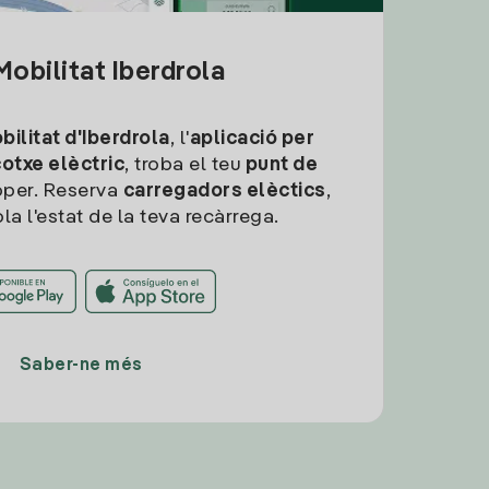
obilitat Iberdrola
ilitat d'Iberdrola
, l'
aplicació per
cotxe elèctric
, troba el teu
punt de
per. Reserva
carregadors elèctics
,
la l'estat de la teva recàrrega.
Saber-ne més