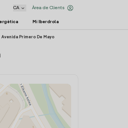
CA
Àrea de Clients
nergètica
Mi Iberdrola
n Avenida Primero De Mayo
a