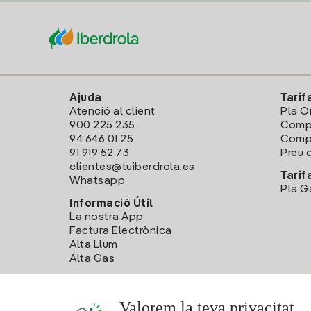
Ajuda
Tarif
Atenció al client
Pla O
900 225 235
Comp
94 646 01 25
Compa
91 919 52 73
Preu d
clientes@tuiberdrola.es
Tarif
Whatsapp
Pla G
Informació Útil
La nostra App
Factura Electrònica
Alta Llum
Alta Gas
Valorem la teva privacitat