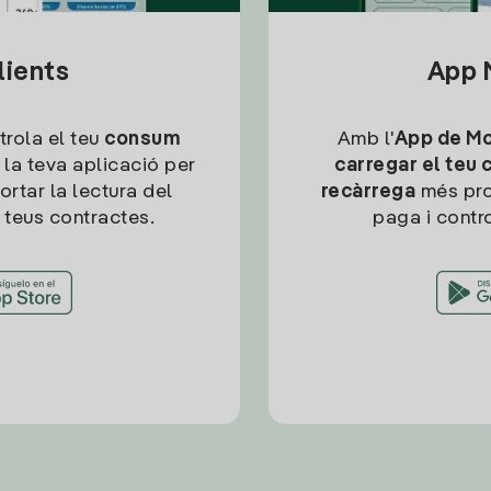
lients
App M
trola el teu
consum
Amb l'
App de Mob
 la teva aplicació per
carregar el teu 
ortar la lectura del
recàrrega
més pro
 teus contractes.
paga i contro