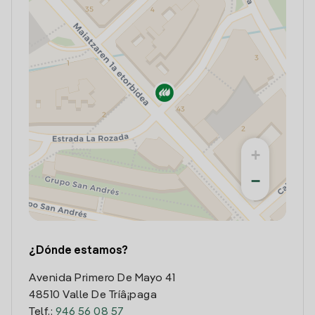
+
−
¿Dónde estamos?
Avenida Primero De Mayo 41
48510 Valle De Trí­â¡paga
Telf.:
946 56 08 57