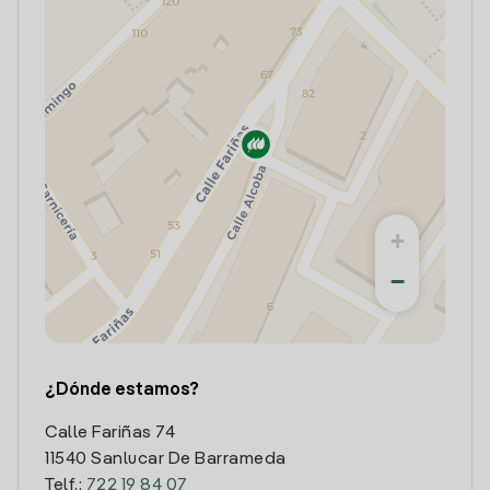
+
−
¿Dónde estamos?
Calle Fariñas 74
11540 Sanlucar De Barrameda
Telf.:
722 19 84 07