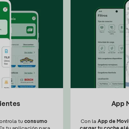
lientes
App M
controla tu
consumo
Con la
App de Movil
Es tu aplicación para
cargar tu coche elé