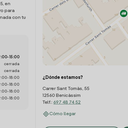
5, en
ro para
onada con tu
9:00
-
15:00
cerrada
cerrada
¿Dónde estamos?
9:00
-
18:00
9:00
-
18:00
Carrer Sant Tomàs, 55
9:00
-
18:00
12560 Benicàssim
9:00
-
18:00
Telf.:
697 48 74 52
Cómo llegar