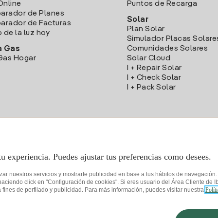
Online
Puntos de Recarga
arador de Planes
Solar
rador de Facturas
Plan Solar
o de la luz hoy
Simulador Placas Solare
Comunidades Solares
a Gas
Gas Hogar
Solar Cloud
I + Repair Solar
I + Check Solar
I + Pack Solar
Descarga la App Iberdrola Clientes
tu experiencia. Puedes ajustar tus preferencias como desees.
izar nuestros servicios y mostrarte publicidad en base a tus hábitos de navegación
iendo click en "Configuración de cookies". Si eres usuario del Área Cliente de Ib
fines de perfilado y publicidad. Para más información, puedes visitar nuestra
Polít
de privacidad
Configurar cookies
Seguridad de la información
Accesibilida