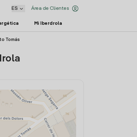
ES
Área de Clientes
ergética
Mi Iberdrola
nto Tomás
drola