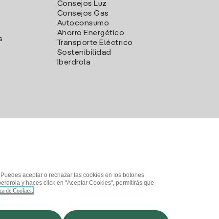
Consejos Luz
Consejos Gas
Autoconsumo
Ahorro Energético
s
Transporte Eléctrico
Sostenibilidad
Iberdrola
. Puedes aceptar o rechazar las cookies en los botones
erdrola y haces click en "Aceptar Cookies", permitirás que
ica de Cookies.
d
¿Cómo ser colaborador?
Canal de Denuncias
Iberdrola.com