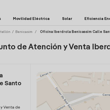
s
Movilidad Eléctrica
Solar
Eficiencia En
tellón
/
Benicasim
/
Oficina Iberdrola Benicassim Calle Sa
unto de Atención y Venta Iber
la
le Santo
 y Venta de