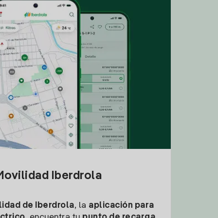
ovilidad Iberdrola
idad de Iberdrola
, la
aplicación para
ctrico
, encuentra tu
punto de recarga