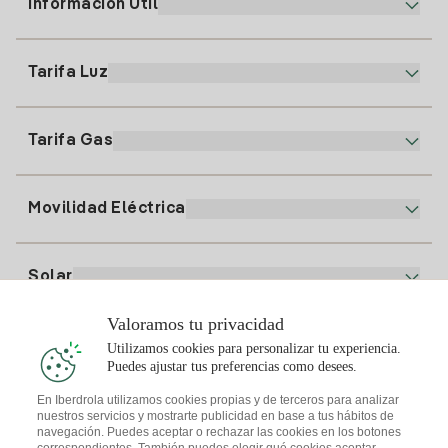
Información Útil
Atención al cliente
900 225 235
Tarifa Luz
Nuestra App
94 646 01 25
Factura Electrónica
91 919 52 73
Tarifa Gas
Plan Online
Alta Luz
clientes@tuiberdrola.es
Comparador de Planes
Alta Gas
Movilidad Eléctrica
Whatsapp
Plan Gas Hogar
Comparador de Facturas
Precio de la luz hoy
Solar
Puntos de Recarga
Valoramos tu privacidad
Te interesa
Utilizamos cookies para personalizar tu experiencia.
Plan Solar
Puedes ajustar tus preferencias como desees.
Simulador Placas Solares
En Iberdrola utilizamos cookies propias y de terceros para analizar
nuestros servicios y mostrarte publicidad en base a tus hábitos de
Consejos Luz
Descarga la App Iberdrola Clientes
navegación. Puedes aceptar o rechazar las cookies en los botones
Comunidades Solares