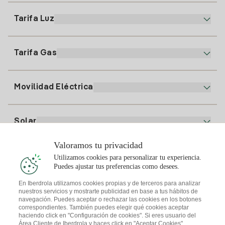
900 225 235
Tarifa Luz
Nuestra App
94 646 01 25
Factura Electrónica
91 919 52 73
Tarifa Gas
Plan Online
Alta Luz
clientes@tuiberdrola.es
Comparador de Planes
Alta Gas
Movilidad Eléctrica
Whatsapp
Plan Gas Hogar
Comparador de Facturas
Precio de la luz hoy
Solar
Puntos de Recarga
Valoramos tu privacidad
Te interesa
Utilizamos cookies para personalizar tu experiencia.
Plan Solar
Puedes ajustar tus preferencias como desees.
Simulador Placas Solares
En Iberdrola utilizamos cookies propias y de terceros para analizar
nuestros servicios y mostrarte publicidad en base a tus hábitos de
Consejos Luz
Descarga la App Iberdrola Clientes
navegación. Puedes aceptar o rechazar las cookies en los botones
Comunidades Solares
correspondientes. También puedes elegir qué cookies aceptar
haciendo click en "Configuración de cookies". Si eres usuario del
Consejos Gas
Solar Cloud
Área Cliente de Iberdrola y haces click en "Aceptar Cookies",