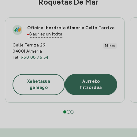
Roquetas De Mar
Oficina Iberdrola Almeria Calle Terriza
Gaur egun itxita
Calle Terriza 29
16 km
04001 Almeria
Tel:
950 08 75 54
Xehetasun
Aurreko
gehiago
hitzordua