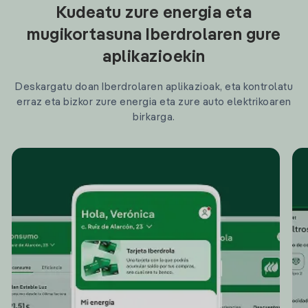
Kudeatu zure energia eta
mugikortasuna Iberdrolaren gure
aplikazioekin
Deskargatu doan Iberdrolaren aplikazioak, eta kontrolatu
erraz eta bizkor zure energia eta zure auto elektrikoaren
birkarga.