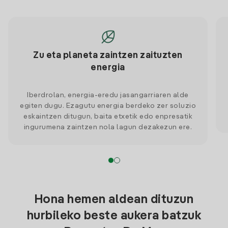
Zu eta planeta zaintzen zaituzten
energia
Iberdrolan, energia-eredu jasangarriaren alde
egiten dugu. Ezagutu energia berdeko zer soluzio
eskaintzen ditugun, baita etxetik edo enpresatik
ingurumena zaintzen nola lagun dezakezun ere.
Hona hemen aldean dituzun
hurbileko beste aukera batzuk