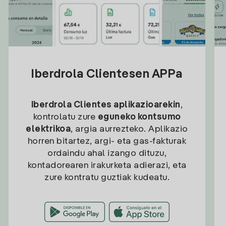
Iberdrola Clientesen APPa
Iberdrola Clientes aplikazioarekin
,
kontrolatu zure
eguneko kontsumo
elektrikoa
, argia aurrezteko. Aplikazio
horren bitartez, argi- eta gas-fakturak
ordaindu ahal izango dituzu,
kontadorearen irakurketa adierazi, eta
zure kontratu guztiak kudeatu.