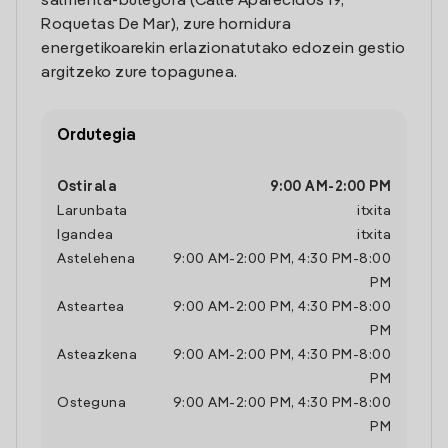
salmenta-bulegora (Calle Aparecidos 19,
Roquetas De Mar), zure hornidura
energetikoarekin erlazionatutako edozein gestio
argitzeko zure topagunea.
Ordutegia
Ostirala
9:00 AM
-
2:00 PM
Larunbata
itxita
Igandea
itxita
Astelehena
9:00 AM
-
2:00 PM
,
4:30 PM
-
8:00
PM
Asteartea
9:00 AM
-
2:00 PM
,
4:30 PM
-
8:00
PM
Asteazkena
9:00 AM
-
2:00 PM
,
4:30 PM
-
8:00
PM
Osteguna
9:00 AM
-
2:00 PM
,
4:30 PM
-
8:00
PM