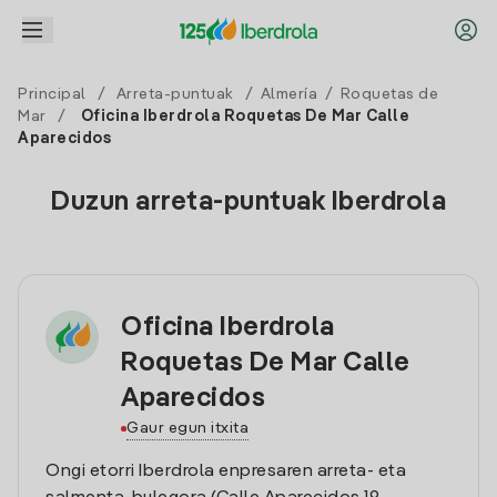
Principal
/
Arreta-puntuak
/
Almería
/
Roquetas de
Mar
/
Oficina Iberdrola Roquetas De Mar Calle
Aparecidos
Duzun arreta-puntuak Iberdrola
Oficina Iberdrola
Roquetas De Mar Calle
Aparecidos
Gaur egun itxita
Ongi etorri Iberdrola enpresaren arreta- eta