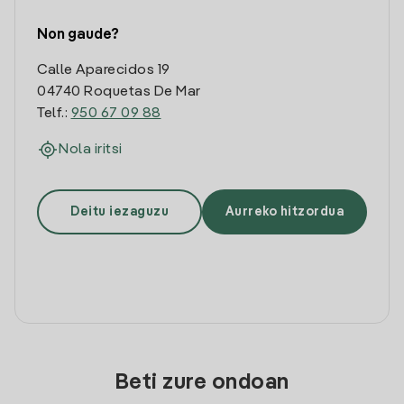
Non gaude?
Calle Aparecidos 19
04740 Roquetas De Mar
Telf.:
950 67 09 88
Nola iritsi
Deitu iezaguzu
Aurreko hitzordua
Beti zure ondoan