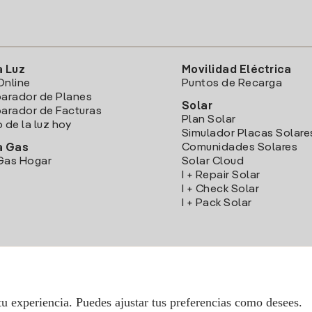
a Luz
Movilidad Eléctrica
Online
Puntos de Recarga
arador de Planes
Solar
rador de Facturas
Plan Solar
o de la luz hoy
Simulador Placas Solare
Comunidades Solares
a Gas
Gas Hogar
Solar Cloud
I + Repair Solar
I + Check Solar
I + Pack Solar
Descarga la App Iberdrola Clientes
tu experiencia. Puedes ajustar tus preferencias como desees.