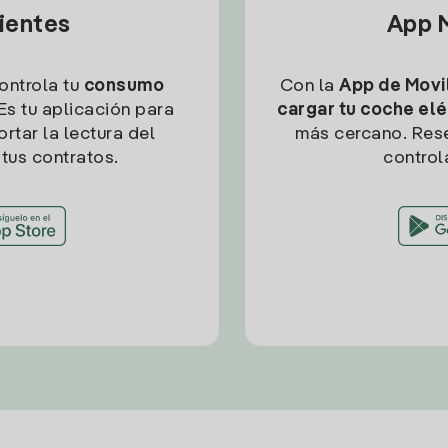
lientes
App M
controla tu
consumo
Con la
App de Movil
Es tu aplicación para
cargar tu coche elé
rtar la lectura del
más cercano. Res
tus contratos.
control