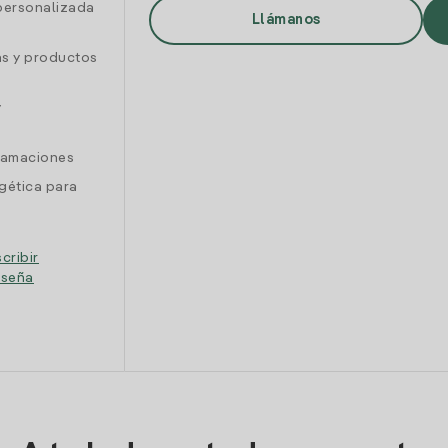
personalizada
Llámanos
as y productos
y
clamaciones
gética para
cribir
eseña