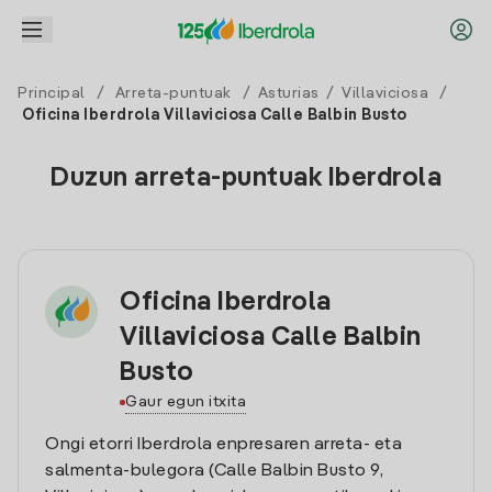
Principal
/
Arreta-puntuak
/
Asturias
/
Villaviciosa
/
Oficina Iberdrola Villaviciosa Calle Balbin Busto
Duzun arreta-puntuak Iberdrola
Oficina Iberdrola
Villaviciosa Calle Balbin
Busto
Gaur egun itxita
Ongi etorri Iberdrola enpresaren arreta- eta
salmenta-bulegora (Calle Balbin Busto 9,