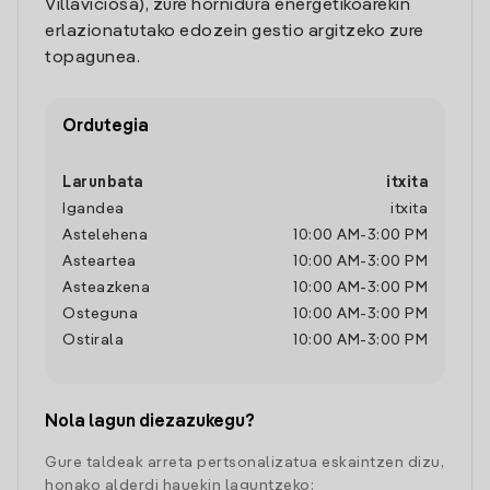
Villaviciosa), zure hornidura energetikoarekin
erlazionatutako edozein gestio argitzeko zure
topagunea.
Ordutegia
Larunbata
itxita
Igandea
itxita
Astelehena
10:00 AM
-
3:00 PM
Asteartea
10:00 AM
-
3:00 PM
Asteazkena
10:00 AM
-
3:00 PM
Osteguna
10:00 AM
-
3:00 PM
Ostirala
10:00 AM
-
3:00 PM
Nola lagun diezazukegu?
Gure taldeak arreta pertsonalizatua eskaintzen dizu,
honako alderdi hauekin laguntzeko: