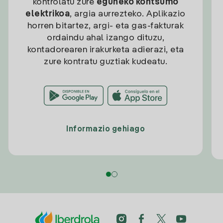
kontrolatu zure
eguneko kontsumo
elektrikoa
, argia aurrezteko. Aplikazio
horren bitartez, argi- eta gas-fakturak
ordaindu ahal izango dituzu,
kontadorearen irakurketa adierazi, eta
zure kontratu guztiak kudeatu.
Informazio gehiago