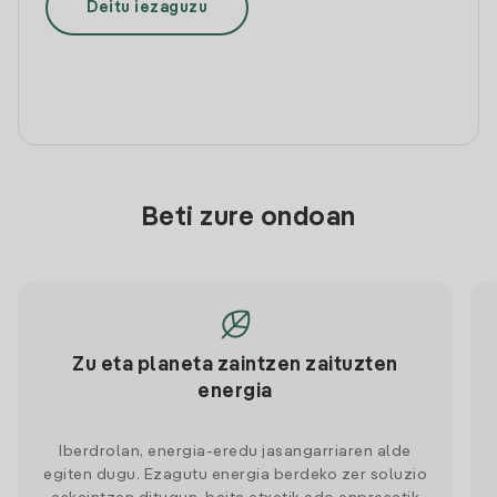
Deitu iezaguzu
Beti zure ondoan
Zu eta planeta zaintzen zaituzten
energia
Iberdrolan, energia-eredu jasangarriaren alde
egiten dugu. Ezagutu energia berdeko zer soluzio