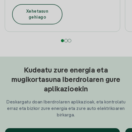
Xehetasun
gehiago
Kudeatu zure energia eta
mugikortasuna Iberdrolaren gure
aplikazioekin
Deskargatu doan Iberdrolaren aplikazioak, eta kontrolatu
erraz eta bizkor zure energia eta zure auto elektrikoaren
birkarga.