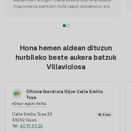
eskaintzen ditugun, baita etxetik edo enpresatik
ingurumena zaintzen nola lagun dezakezun ere.
Hona hemen aldean dituzun
hurbileko beste aukera batzuk
Villaviciosa
Oficina Iberdrola Gijon Calle Emilio
Tuya
Gaur egun itxita
Calle Emilio Tuya 33
18.5 km
33202 Gijon
Tel:
611 91 93 25