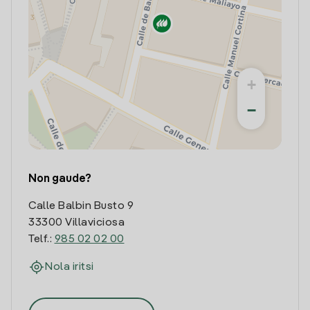
+
−
Non gaude?
Calle Balbin Busto 9
33300 Villaviciosa
Telf.:
985 02 02 00
Nola iritsi