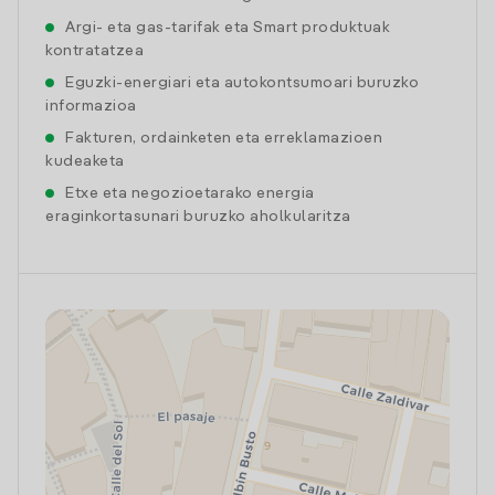
Argi- eta gas-tarifak eta Smart produktuak
kontratatzea
Eguzki-energiari eta autokontsumoari buruzko
informazioa
Fakturen, ordainketen eta erreklamazioen
kudeaketa
Etxe eta negozioetarako energia
eraginkortasunari buruzko aholkularitza