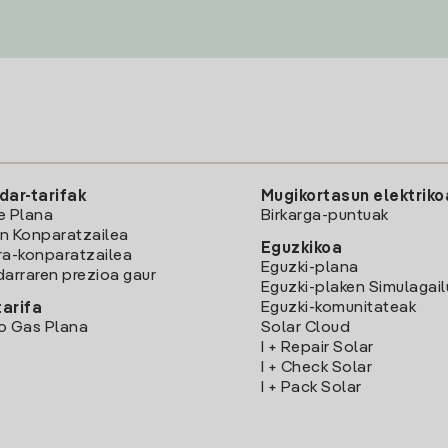
dar-tarifak
Mugikortasun elektriko
e Plana
Birkarga-puntuak
n Konparatzailea
Eguzkikoa
ra-konparatzailea
Eguzki-plana
darraren prezioa gaur
Eguzki-plaken Simulagai
Eguzki-komunitateak
arifa
o Gas Plana
Solar Cloud
I + Repair Solar
I + Check Solar
I + Pack Solar