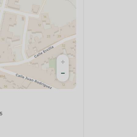
+
−
 5