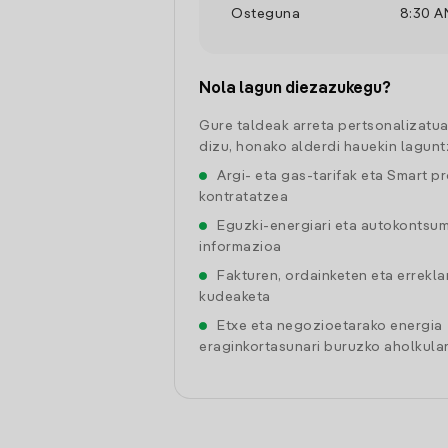
Osteguna
8:30 A
Nola lagun diezazukegu?
Gure taldeak arreta pertsonalizatu
dizu, honako alderdi hauekin lagunt
Argi- eta gas-tarifak eta Smart p
kontratatzea
Eguzki-energiari eta autokontsu
informazioa
Fakturen, ordainketen eta errekl
kudeaketa
Etxe eta negozioetarako energia
eraginkortasunari buruzko aholkular