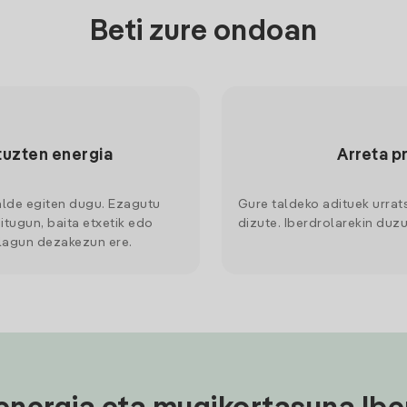
Beti zure ondoan
tuzten energia
Arreta p
alde egiten dugu. Ezagutu
Gure taldeko adituek urrat
itugun, baita etxetik edo
dizute. Iberdrolarekin duzu
 lagun dezakezun ere.