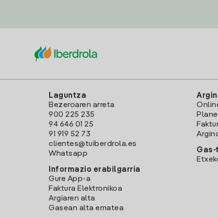
Laguntza
Argin
Bezeroaren arreta
Onlin
900 225 235
Plane
94 646 01 25
Faktu
91 919 52 73
Argin
clientes@tuiberdrola.es
Gas-t
Whatsapp
Etxek
Informazio erabilgarria
Gure App-a
Faktura Elektronikoa
Argiaren alta
Gasean alta ematea