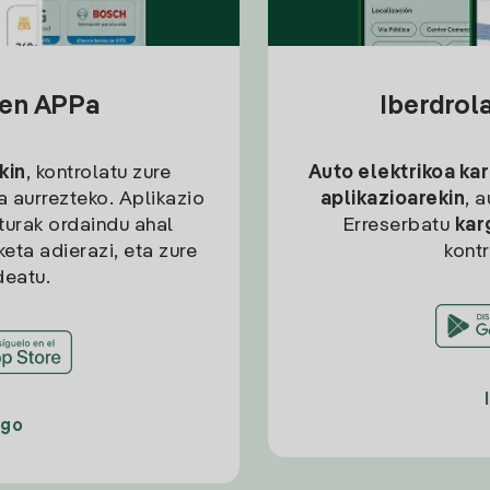
sen APPa
Iberdrol
kin
, kontrolatu zure
Auto elektrikoa ka
ia aurrezteko. Aplikazio
aplikazioarekin
, 
kturak ordaindu ahal
Erreserbatu
kar
eta adierazi, eta zure
kont
deatu.
ago