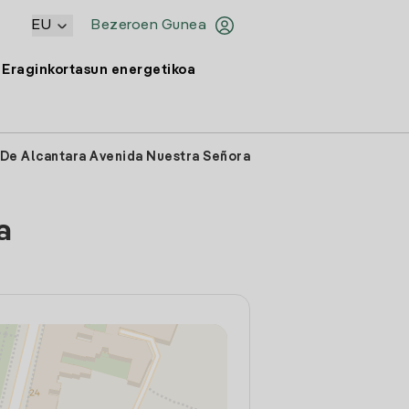
EU
Bezeroen Gunea
Eraginkortasun energetikoa
 De Alcantara Avenida Nuestra Señora
a