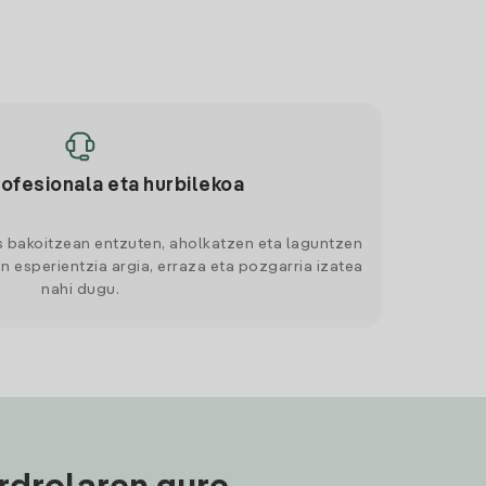
rofesionala eta hurbilekoa
s bakoitzean entzuten, aholkatzen eta laguntzen
n esperientzia argia, erraza eta pozgarria izatea
nahi dugu.