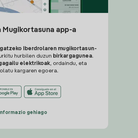
a Mugikortasuna app-a
rgatzeko
Iberdrolaren mugikortasun-
aurkitu hurbilen duzun
birkargagunea
.
gagailu elektrikoak
, ordaindu, eta
rolatu kargaren egoera.
Informazio gehiago