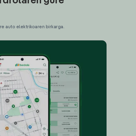
rdrolaren gure
re auto elektrikoaren birkarga.