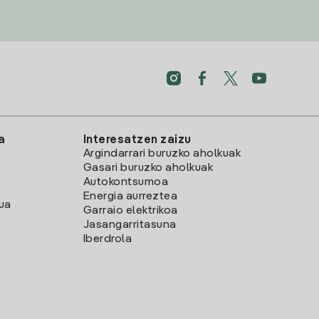
a
Interesatzen zaizu
Argindarrari buruzko aholkuak
Gasari buruzko aholkuak
Autokontsumoa
Energia aurreztea
lua
Garraio elektrikoa
Jasangarritasuna
Iberdrola