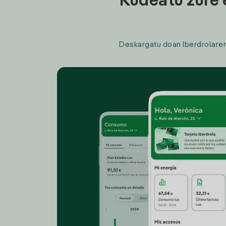
Kudeatu zure 
Deskargatu doan Iberdrolaren a