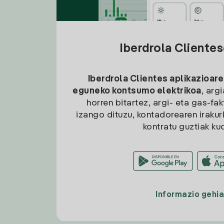
Iberdrola Cliente
Iberdrola Clientes aplikazioare
eguneko kontsumo elektrikoa
, arg
horren bitartez, argi- eta gas-fa
izango dituzu, kontadorearen irakurk
kontratu guztiak ku
Informazio gehi