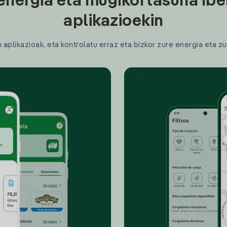
energia eta mugikortasuna Ibe
aplikazioekin
plikazioak, eta kontrolatu erraz eta bizkor zure energia eta zu