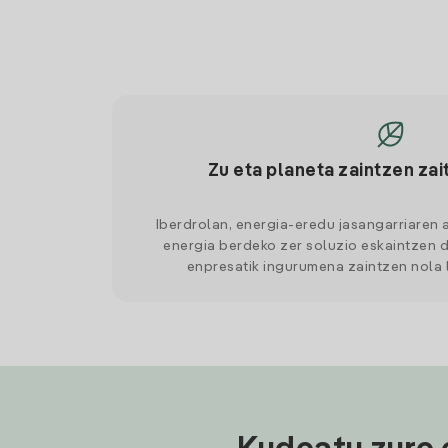
Zu eta planeta zaintzen zai
Iberdrolan, energia-eredu jasangarriaren 
energia berdeko zer soluzio eskaintzen d
enpresatik ingurumena zaintzen nola