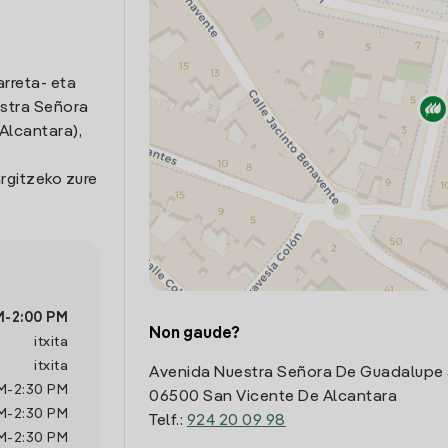
arreta- eta
stra Señora
Alcantara),
rgitzeko zure
M
-
2:00 PM
Non gaude?
itxita
itxita
Avenida Nuestra Señora De Guadalupe
M
-
2:30 PM
06500 San Vicente De Alcantara
M
-
2:30 PM
Telf.:
924 20 09 98
M
-
2:30 PM