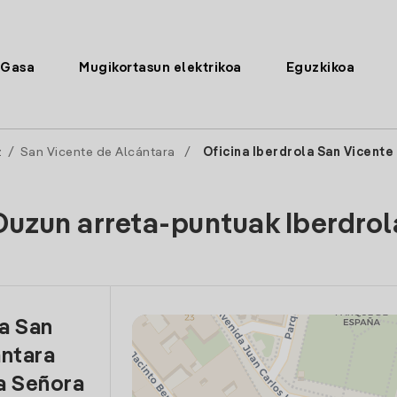
Gasa
Mugikortasun elektrikoa
Eguzkikoa
z
/
San Vicente de Alcántara
/
Oficina Iberdrola San Vicente
Duzun arreta-puntuak Iberdrol
la San
antara
a Señora