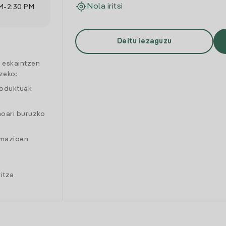
Nola iritsi
M
-
2:30 PM
Deitu iezaguzu
a eskaintzen
zeko:
roduktuak
moari buruzko
amazioen
itza