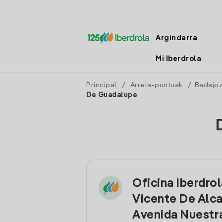
Argindarra
Mi Iberdrola
Principal
/
Arreta-puntuak
/
Badajo
De Guadalupe
Oficina Iberdro
Vicente De Alc
Avenida Nuestr