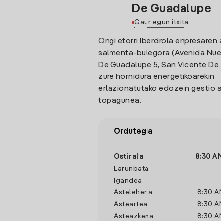
De Guadalupe
Gaur egun itxita
Ongi etorri Iberdrola enpresaren 
salmenta-bulegora (Avenida Nue
De Guadalupe 5, San Vicente De 
zure hornidura energetikoarekin
erlazionatutako edozein gestio a
topagunea.
Ordutegia
Ostirala
8:30 A
Larunbata
Igandea
Astelehena
8:30 A
Asteartea
8:30 A
Asteazkena
8:30 A