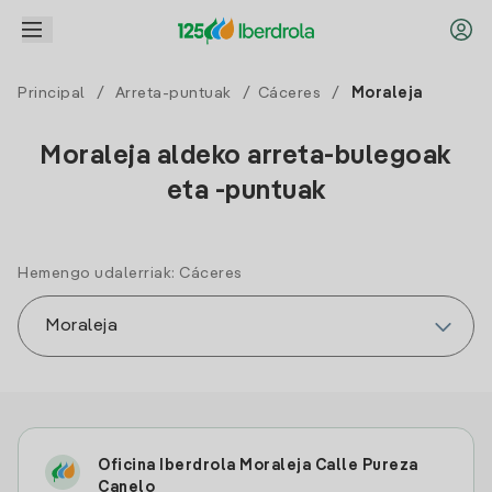
Principal
/
Arreta-puntuak
/
Cáceres
/
Moraleja
Moraleja aldeko arreta-bulegoak
eta -puntuak
Hemengo udalerriak: Cáceres
Oficina Iberdrola Moraleja Calle Pureza
Canelo