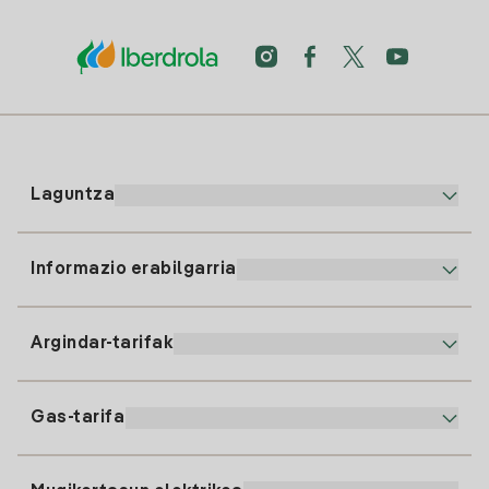
Laguntza
Informazio erabilgarria
Bezeroaren arreta
900 225 235
Argindar-tarifak
Gure App-a
94 646 01 25
Faktura Elektronikoa
91 919 52 73
Gas-tarifa
Online Plana
Argiaren alta
clientes@tuiberdrola.es
Planen Konparatzailea