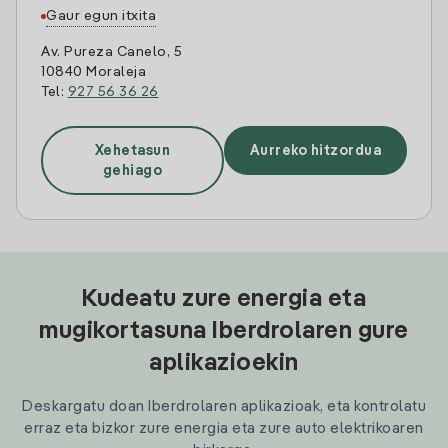
Gaur egun itxita
Av. Pureza Canelo, 5
10840 Moraleja
Tel:
927 56 36 26
Xehetasun
Aurreko hitzordua
gehiago
Kudeatu zure energia eta
mugikortasuna Iberdrolaren gure
aplikazioekin
Deskargatu doan Iberdrolaren aplikazioak, eta kontrolatu
erraz eta bizkor zure energia eta zure auto elektrikoaren