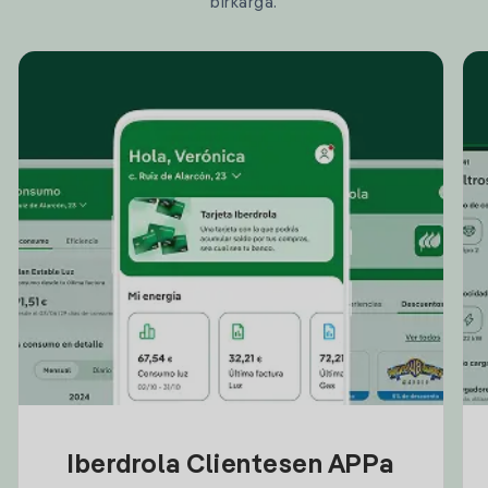
birkarga.
Iberdrola Clientesen APPa