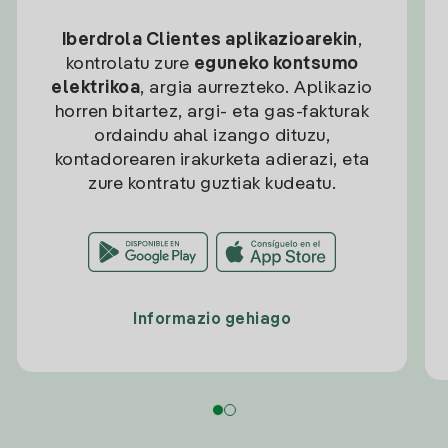
Iberdrola Clientes aplikazioarekin
,
kontrolatu zure
eguneko kontsumo
elektrikoa
, argia aurrezteko. Aplikazio
horren bitartez, argi- eta gas-fakturak
ordaindu ahal izango dituzu,
kontadorearen irakurketa adierazi, eta
zure kontratu guztiak kudeatu.
Informazio gehiago