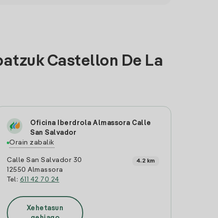
batzuk Castellon De La
Oficina Iberdrola Almassora Calle
San Salvador
Orain zabalik
Calle San Salvador 30
4.2 km
12550 Almassora
Tel:
611 42 70 24
Xehetasun
gehiago