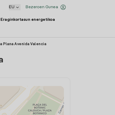
EU
Bezeroen Gunea
Eraginkortasun energetikoa
La Plana Avenida Valencia
a