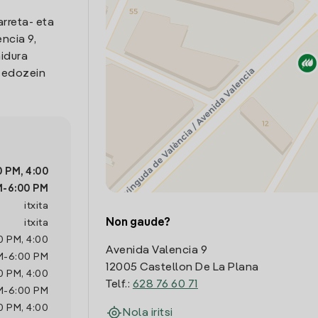
arreta- eta
ncia 9,
nidura
o edozein
0 PM
,
4:00
M
-
6:00 PM
itxita
Non gaude?
itxita
0 PM
,
4:00
Avenida Valencia 9
M
-
6:00 PM
12005 Castellon De La Plana
0 PM
,
4:00
Telf.:
628 76 60 71
M
-
6:00 PM
0 PM
,
4:00
Nola iritsi