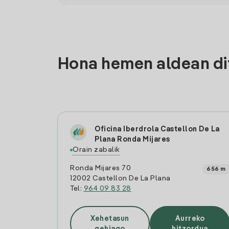
Hona hemen aldean dit
Oficina Iberdrola Castellon De La
Plana Ronda Mijares
Orain zabalik
Ronda Mijares 70
656 m
12002 Castellon De La Plana
Tel:
964 09 83 28
Xehetasun
Aurreko
gehiago
hitzordua