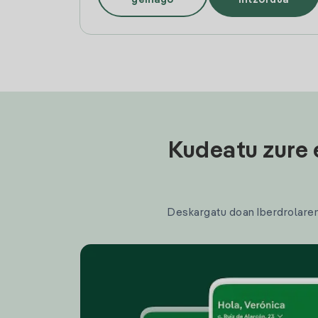
Kudeatu zure 
Deskargatu doan Iberdrolaren a