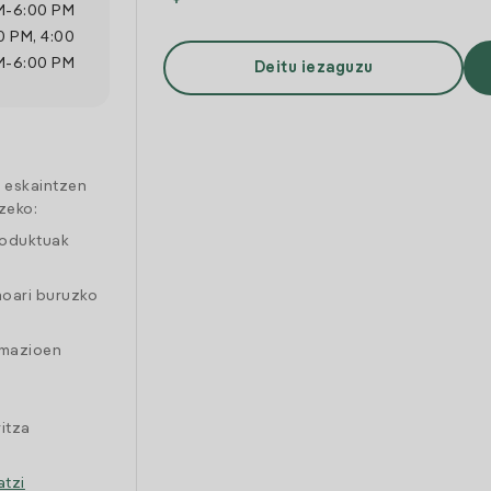
M
-
6:00 PM
0 PM
,
4:00
M
-
6:00 PM
Deitu iezaguzu
a eskaintzen
zeko:
roduktuak
moari buruzko
amazioen
itza
atzi