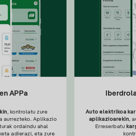
sen APPa
Iberdrol
kin
, kontrolatu zure
Auto elektrikoa ka
ia aurrezteko. Aplikazio
aplikazioarekin
, 
kturak ordaindu ahal
Erreserbatu
kar
eta adierazi, eta zure
kont