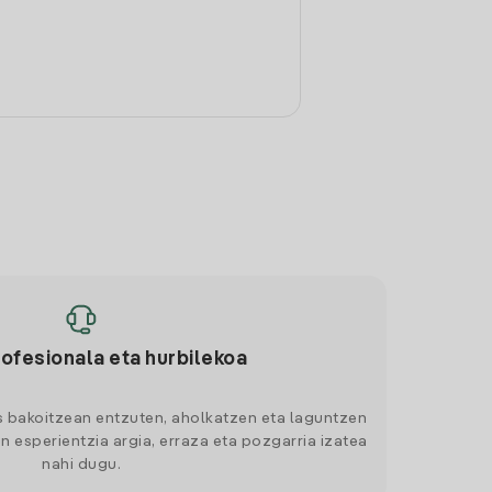
rofesionala eta hurbilekoa
s bakoitzean entzuten, aholkatzen eta laguntzen
n esperientzia argia, erraza eta pozgarria izatea
nahi dugu.