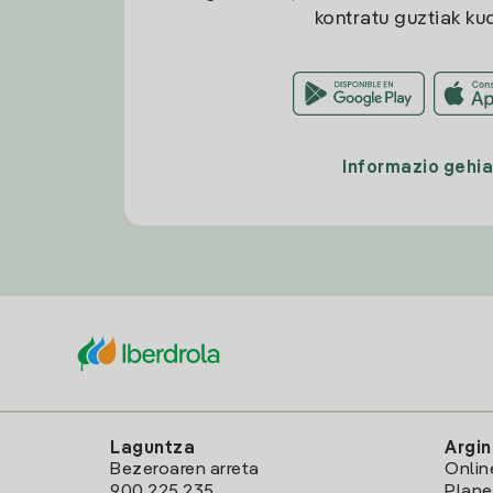
kontratu guztiak ku
Informazio gehi
Laguntza
Argin
Bezeroaren arreta
Onlin
900 225 235
Plane