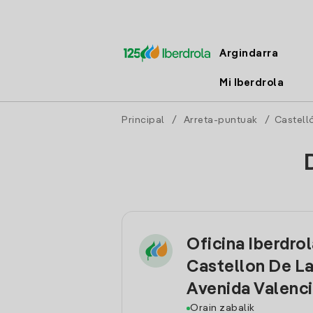
Argindarra
Mi Iberdrola
Principal
/
Arreta-puntuak
/
Castell
Oficina Iberdro
Castellon De La
Avenida Valenc
Orain zabalik