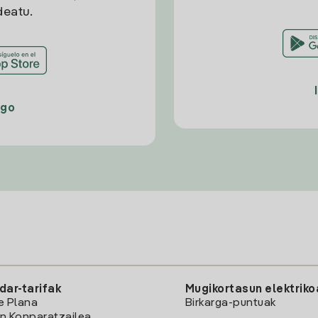
deatu.
ago
dar-tarifak
Mugikortasun elektriko
e Plana
Birkarga-puntuak
n Konparatzailea