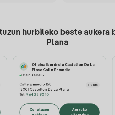
uzun hurbileko beste aukera 
Plana
Oficina Iberdrola Castellon De La
Plana Calle Enmedio
Orain zabalik
Calle Enmedio 150
1.19 km
12001 Castellon De La Plana
Tel:
964 22 90 10
Xehetasun
Aurreko
gehiago
hitzordua