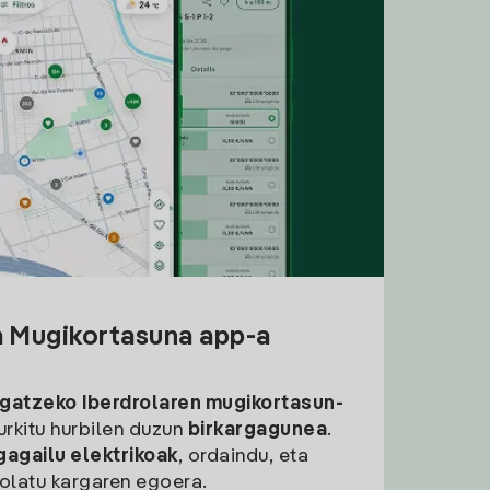
a Mugikortasuna app-a
rgatzeko
Iberdrolaren mugikortasun-
aurkitu hurbilen duzun
birkargagunea
.
gagailu elektrikoak
, ordaindu, eta
rolatu kargaren egoera.