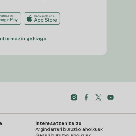
Informazio gehiago
a
Interesatzen zaizu
Argindarrari buruzko aholkuak
Gasari buruzko aholkuak