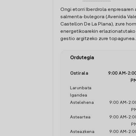
Ongi etorri Iberdrola enpresaren 
salmenta-bulegora (Avenida Vale
Castellon De La Plana), zure hor
energetikoarekin erlazionatutak
gestio argitzeko zure topagunea.
Ordutegia
Ostirala
9:00 AM
-
2:0
P
Larunbata
Igandea
Astelehena
9:00 AM
-
2:0
P
Asteartea
9:00 AM
-
2:0
P
Asteazkena
9:00 AM
-
2:0