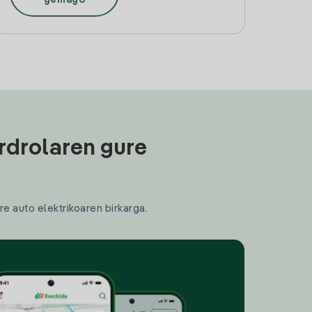
rdrolaren gure
re auto elektrikoaren birkarga.