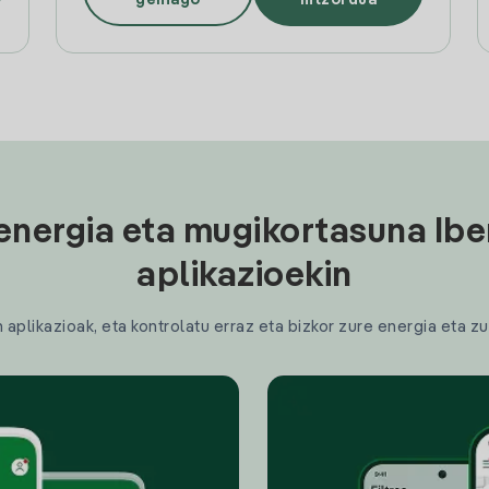
energia eta mugikortasuna Ibe
aplikazioekin
plikazioak, eta kontrolatu erraz eta bizkor zure energia eta zu