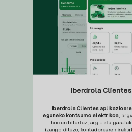
Iberdrola Cliente
Iberdrola Clientes aplikazioare
eguneko kontsumo elektrikoa
, arg
horren bitartez, argi- eta gas-fa
izango dituzu, kontadorearen irakurk