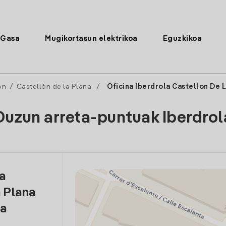
Gasa
Mugikortasun elektrikoa
Eguzkikoa
ón
/
Castellón de la Plana
/
Oficina Iberdrola Castellon De 
Duzun arreta-puntuak Iberdrol
la
 Plana
ia