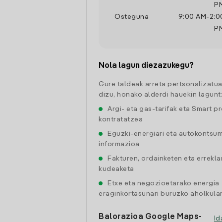
P
Osteguna
9:00 AM
-
2:0
P
Nola lagun diezazukegu?
Gure taldeak arreta pertsonalizatu
dizu, honako alderdi hauekin lagunt
Argi- eta gas-tarifak eta Smart p
kontratatzea
Eguzki-energiari eta autokontsu
informazioa
Fakturen, ordainketen eta errekl
kudeaketa
Etxe eta negozioetarako energia
eraginkortasunari buruzko aholkular
Balorazioa Google Maps-
Id