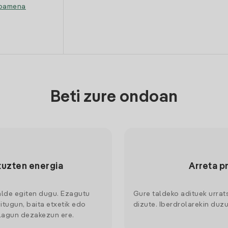
ipamena
Beti zure ondoan
tuzten energia
Arreta p
alde egiten dugu. Ezagutu
Gure taldeko adituek urrat
itugun, baita etxetik edo
dizute. Iberdrolarekin duzu
 lagun dezakezun ere.