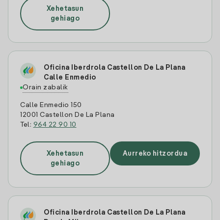
Xehetasun
gehiago
Oficina Iberdrola Castellon De La Plana
Calle Enmedio
Orain zabalik
Calle Enmedio 150
12001 Castellon De La Plana
Tel:
964 22 90 10
Xehetasun
Aurreko hitzordua
gehiago
Oficina Iberdrola Castellon De La Plana