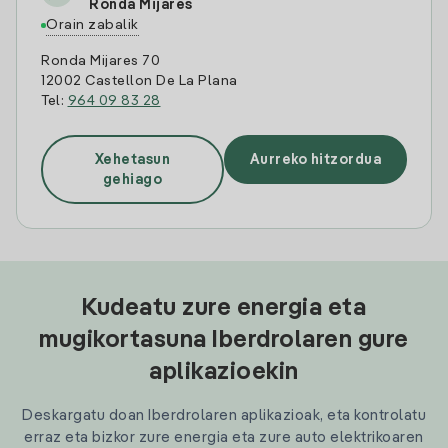
Ronda Mijares
Orain zabalik
Ronda Mijares 70
12002 Castellon De La Plana
Tel:
964 09 83 28
Xehetasun
Aurreko hitzordua
gehiago
Kudeatu zure energia eta
mugikortasuna Iberdrolaren gure
aplikazioekin
Deskargatu doan Iberdrolaren aplikazioak, eta kontrolatu
erraz eta bizkor zure energia eta zure auto elektrikoaren