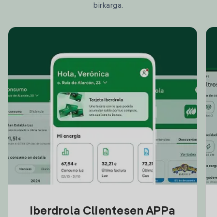
birkarga.
Iberdrola Clientesen APPa