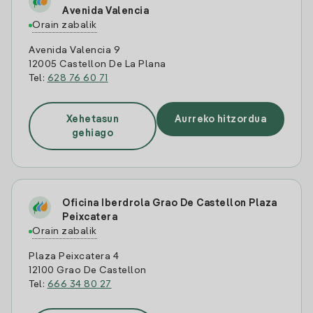
Avenida Valencia
Orain zabalik
Avenida Valencia 9
12005 Castellon De La Plana
Tel:
628 76 60 71
Xehetasun
Aurreko hitzordua
gehiago
Oficina Iberdrola Grao De Castellon Plaza
Peixcatera
Orain zabalik
Plaza Peixcatera 4
12100 Grao De Castellon
Tel:
666 34 80 27