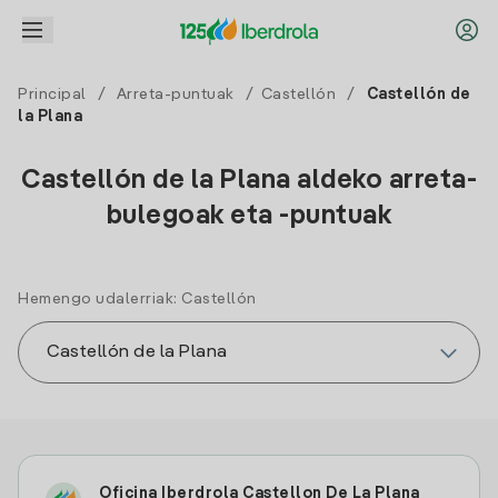
Principal
/
Arreta-puntuak
/
Castellón
/
Castellón de
la Plana
Castellón de la Plana aldeko arreta-
bulegoak eta -puntuak
Hemengo udalerriak: Castellón
Oficina Iberdrola Castellon De La Plana