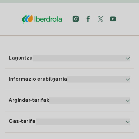
Laguntza
Informazio erabilgarria
Bezeroaren arreta
900 225 235
Argindar-tarifak
Gure App-a
94 646 01 25
Faktura Elektronikoa
91 919 52 73
Gas-tarifa
Online Plana
Argiaren alta
clientes@tuiberdrola.es
Planen Konparatzailea