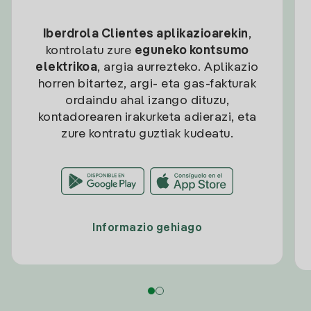
Iberdrola Clientes aplikazioarekin
,
kontrolatu zure
eguneko kontsumo
elektrikoa
, argia aurrezteko. Aplikazio
horren bitartez, argi- eta gas-fakturak
ordaindu ahal izango dituzu,
kontadorearen irakurketa adierazi, eta
zure kontratu guztiak kudeatu.
Informazio gehiago