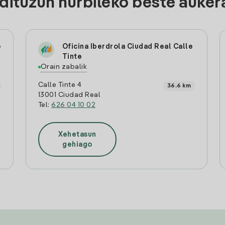
ituzun hurbileko beste auker
o
Oficina Iberdrola Ciudad Real Calle
Tinte
Orain zabalik
Calle Tinte 4
36.6 km
13001 Ciudad Real
Tel:
626 04 10 02
Xehetasun
gehiago