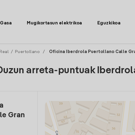
Gasa
Mugikortasun elektrikoa
Eguzkikoa
Real
/
Puertollano
/
Oficina Iberdrola Puertollano Calle Gr
Duzun arreta-puntuak Iberdrol
la
le Gran