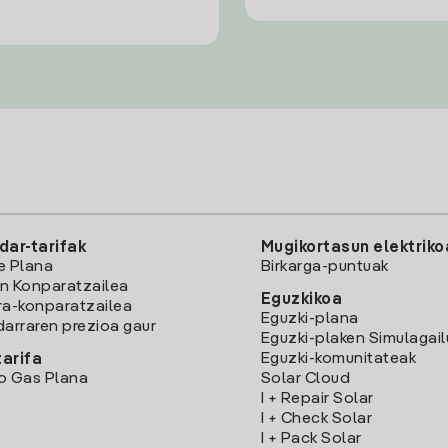
dar-tarifak
Mugikortasun elektriko
e Plana
Birkarga-puntuak
n Konparatzailea
Eguzkikoa
ra-konparatzailea
Eguzki-plana
darraren prezioa gaur
Eguzki-plaken Simulagai
Eguzki-komunitateak
arifa
o Gas Plana
Solar Cloud
I + Repair Solar
I + Check Solar
I + Pack Solar