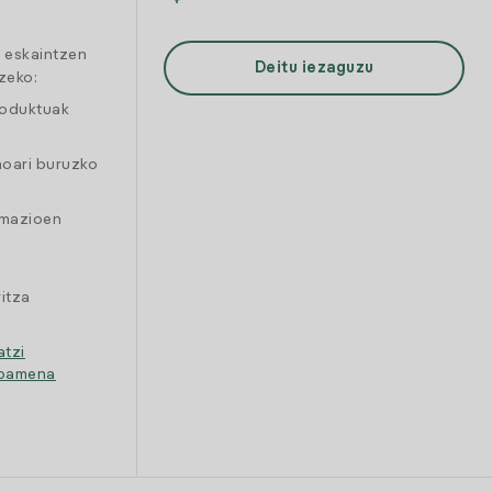
a eskaintzen
Deitu iezaguzu
zeko:
roduktuak
moari buruzko
amazioen
itza
atzi
ipamena