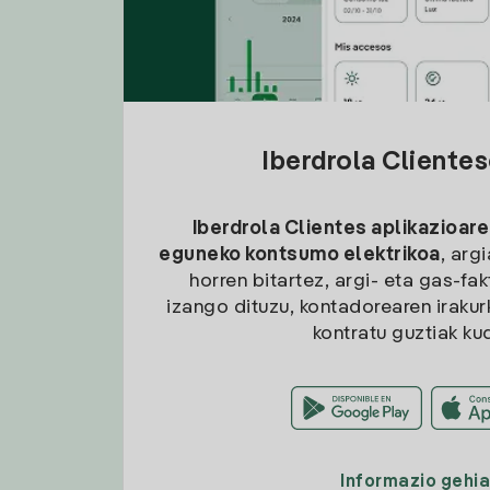
Iberdrola Cliente
Iberdrola Clientes aplikazioare
eguneko kontsumo elektrikoa
, arg
horren bitartez, argi- eta gas-fa
izango dituzu, kontadorearen irakurk
kontratu guztiak ku
Informazio gehi