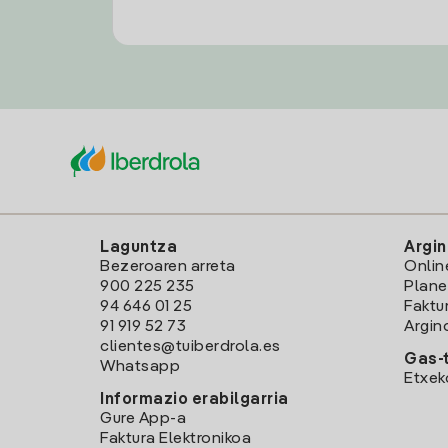
Laguntza
Argin
Bezeroaren arreta
Onlin
900 225 235
Plane
94 646 01 25
Faktu
91 919 52 73
Argin
clientes@tuiberdrola.es
Gas-t
Whatsapp
Etxek
Informazio erabilgarria
Gure App-a
Faktura Elektronikoa