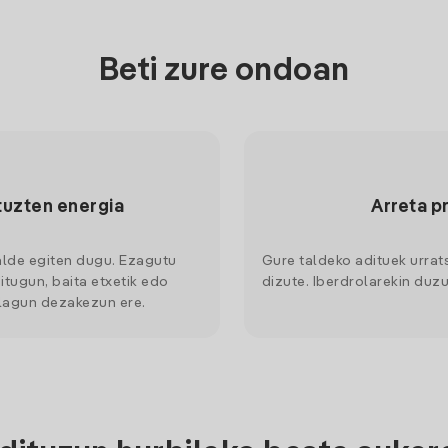
Beti zure ondoan
tuzten energia
Arreta p
alde egiten dugu. Ezagutu
Gure taldeko adituek urrat
itugun, baita etxetik edo
dizute. Iberdrolarekin duzu
 lagun dezakezun ere.