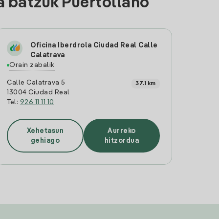
a batzuk Puertollano
Oficina Iberdrola Ciudad Real Calle
Calatrava
Orain zabalik
Calle Calatrava 5
37.1 km
13004 Ciudad Real
Tel:
926 11 11 10
Xehetasun
Aurreko
gehiago
hitzordua