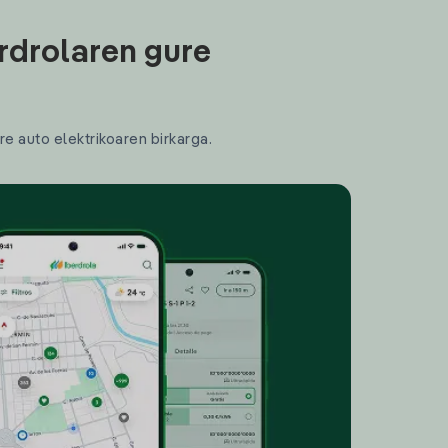
rdrolaren gure
re auto elektrikoaren birkarga.