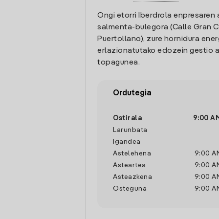
Ongi etorri Iberdrola enpresaren 
salmenta-bulegora (Calle Gran Ca
Puertollano), zure hornidura ener
erlazionatutako edozein gestio a
topagunea.
Ordutegia
Ostirala
9:00 A
Larunbata
Igandea
Astelehena
9:00 A
Asteartea
9:00 A
Asteazkena
9:00 A
Osteguna
9:00 A