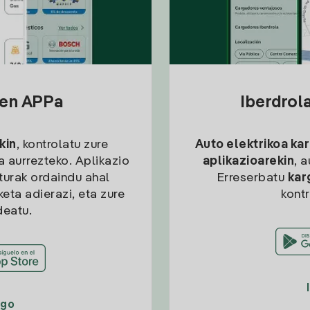
sen APPa
Iberdrol
kin
, kontrolatu zure
Auto elektrikoa ka
ia aurrezteko. Aplikazio
aplikazioarekin
, 
kturak ordaindu ahal
Erreserbatu
kar
eta adierazi, eta zure
kont
deatu.
ago