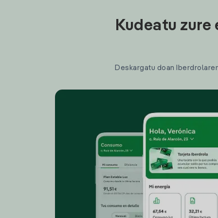
Kudeatu zure 
Deskargatu doan Iberdrolaren a