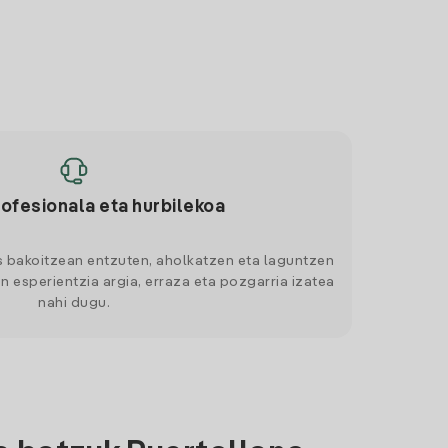
rofesionala eta hurbilekoa
s bakoitzean entzuten, aholkatzen eta laguntzen
n esperientzia argia, erraza eta pozgarria izatea
nahi dugu.