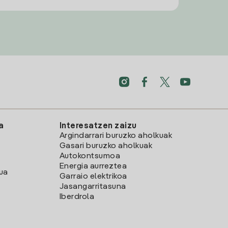
a
Interesatzen zaizu
Argindarrari buruzko aholkuak
Gasari buruzko aholkuak
Autokontsumoa
Energia aurreztea
lua
Garraio elektrikoa
Jasangarritasuna
Iberdrola