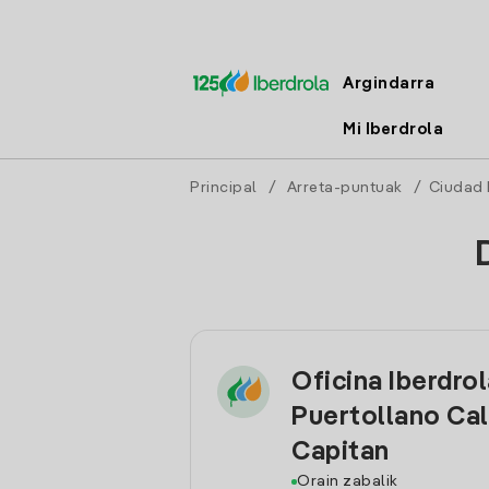
Argindarra
Mi Iberdrola
Principal
/
Arreta-puntuak
/
Ciudad 
Oficina Iberdro
Puertollano Cal
Capitan
Orain zabalik