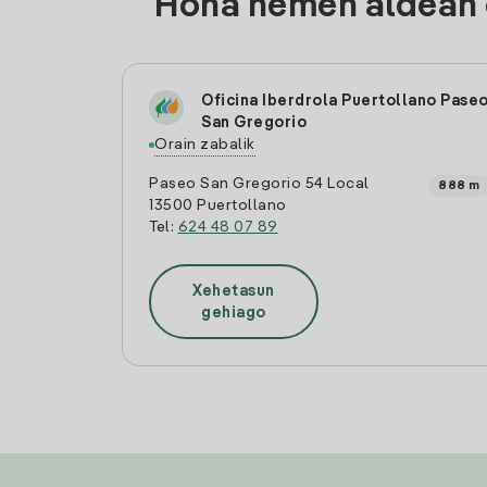
Hona hemen aldean d
Oficina Iberdrola Puertollano Pase
San Gregorio
Orain zabalik
Paseo San Gregorio 54 Local
888 m
13500 Puertollano
Tel:
624 48 07 89
Xehetasun
gehiago