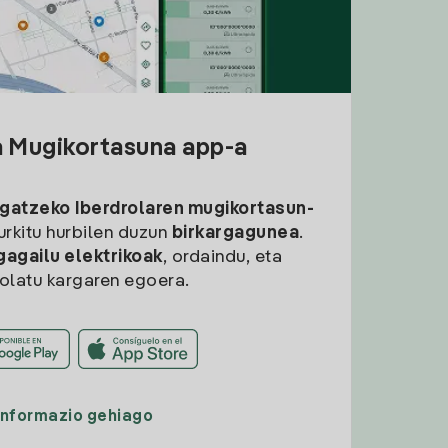
a Mugikortasuna app-a
rgatzeko
Iberdrolaren mugikortasun-
aurkitu hurbilen duzun
birkargagunea
.
gagailu elektrikoak
, ordaindu, eta
rolatu kargaren egoera.
Informazio gehiago