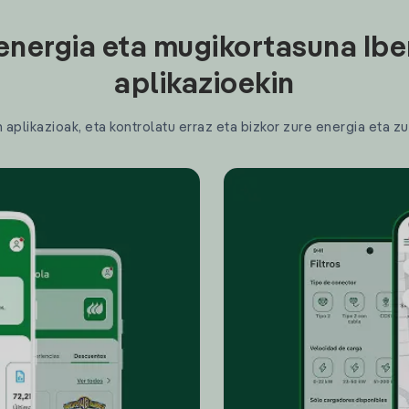
energia eta mugikortasuna Ibe
aplikazioekin
plikazioak, eta kontrolatu erraz eta bizkor zure energia eta zu