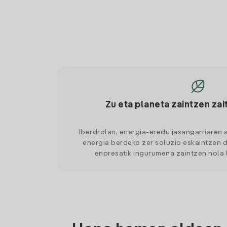
Zu eta planeta zaintzen zai
Iberdrolan, energia-eredu jasangarriaren 
energia berdeko zer soluzio eskaintzen d
enpresatik ingurumena zaintzen nola