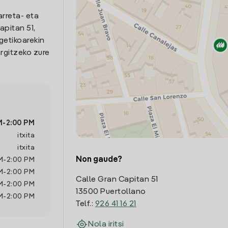
arreta- eta
pitan 51,
getikoarekin
rgitzeko zure
M
-
2:00 PM
itxita
itxita
Non gaude?
M
-
2:00 PM
M
-
2:00 PM
Calle Gran Capitan 51
M
-
2:00 PM
13500 Puertollano
M
-
2:00 PM
Telf.:
926 41 16 21
Nola iritsi