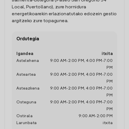
salmenta-bulegora (Paseo San Gregorio 54
Local, Puertollano), zure hornidura
energetikoarekin erlazionatutako edozein gestio
argitzeko zure topagunea.
Ordutegia
Igandea
itxita
Astelehena
9:00 AM
-
2:00 PM
,
4:00 PM
-
7:00
PM
Asteartea
9:00 AM
-
2:00 PM
,
4:00 PM
-
7:00
PM
Asteazkena
9:00 AM
-
2:00 PM
,
4:00 PM
-
7:00
PM
Osteguna
9:00 AM
-
2:00 PM
,
4:00 PM
-
7:00
PM
Ostirala
9:00 AM
-
2:00 PM
Larunbata
itxita