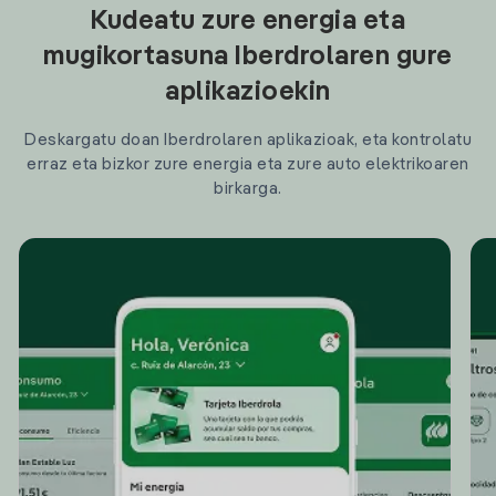
Kudeatu zure energia eta
mugikortasuna Iberdrolaren gure
aplikazioekin
Deskargatu doan Iberdrolaren aplikazioak, eta kontrolatu
erraz eta bizkor zure energia eta zure auto elektrikoaren
birkarga.