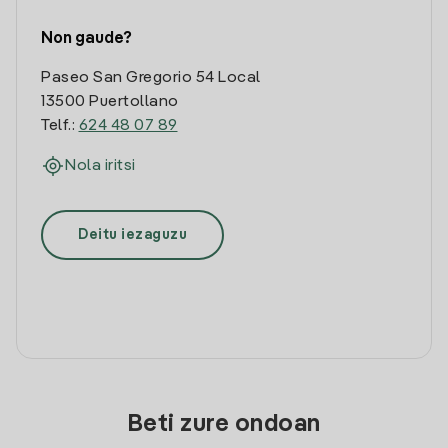
Non gaude?
Paseo San Gregorio 54 Local
13500 Puertollano
Telf.:
624 48 07 89
Nola iritsi
Deitu iezaguzu
Beti zure ondoan