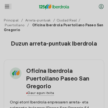
Principal
/
Arreta-puntuak
/
Ciudad Real
/
Puertollano
/
Oficina Iberdrola Puertollano Paseo San
Gregorio
Duzun arreta-puntuak Iberdrola
Oficina Iberdrola
Puertollano Paseo San
Gregorio
Gaur egun itxita
Ongi etorri Iberdrola enpresaren arreta- eta