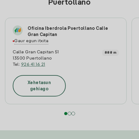
Puertollano
Oficina Iberdrola Puertollano Calle
Gran Capitan
Gaur egun itxita
Calle Gran Capitan 51
888 m
13500 Puertollano
Tel:
926 41 16 21
Xehetasun
gehiago