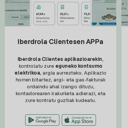
Iberdrola Clientesen APPa
Iberdrola Clientes aplikazioarekin
,
kontrolatu zure
eguneko kontsumo
elektrikoa
, argia aurrezteko. Aplikazio
horren bitartez, argi- eta gas-fakturak
ordaindu ahal izango dituzu,
kontadorearen irakurketa adierazi, eta
zure kontratu guztiak kudeatu.