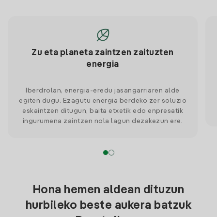
Zu eta planeta zaintzen zaituzten
energia
Iberdrolan, energia-eredu jasangarriaren alde
egiten dugu. Ezagutu energia berdeko zer soluzio
eskaintzen ditugun, baita etxetik edo enpresatik
ingurumena zaintzen nola lagun dezakezun ere.
Hona hemen aldean dituzun
hurbileko beste aukera batzuk