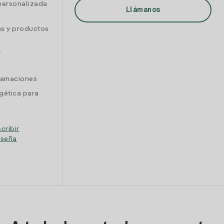
personalizada
Llámanos
as y productos
y
clamaciones
gética para
cribir
eseña