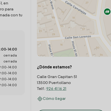
1, en
tro para
onada con tu
:00
-
14:00
cerrada
cerrada
¿Dónde estamos?
9:00
-
14:00
9:00
-
14:00
Calle Gran Capitan 51
9:00
-
14:00
13500 Puertollano
9:00
-
14:00
Telf.:
926 41 16 21
Cómo llegar