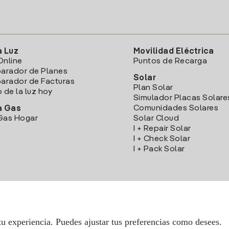
a Luz
Movilidad Eléctrica
Online
Puntos de Recarga
arador de Planes
Solar
rador de Facturas
Plan Solar
o de la luz hoy
Simulador Placas Solare
Comunidades Solares
a Gas
Gas Hogar
Solar Cloud
I + Repair Solar
I + Check Solar
I + Pack Solar
Descarga la App Iberdrola Clientes
tu experiencia. Puedes ajustar tus preferencias como desees.