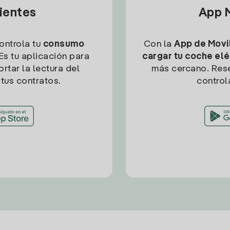
lientes
App M
controla tu
consumo
Con la
App de Movil
Es tu aplicación para
cargar tu coche elé
rtar la lectura del
más cercano. Res
tus contratos.
control