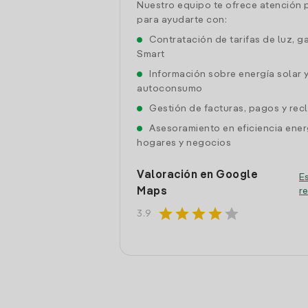
Nuestro equipo te ofrece atención 
para ayudarte con:
Contratación de tarifas de luz, g
Smart
Información sobre energía solar 
autoconsumo
Gestión de facturas, pagos y re
Asesoramiento en eficiencia ener
hogares y negocios
Valoración en Google
Es
Maps
r
star
star
star
star
star
3.9