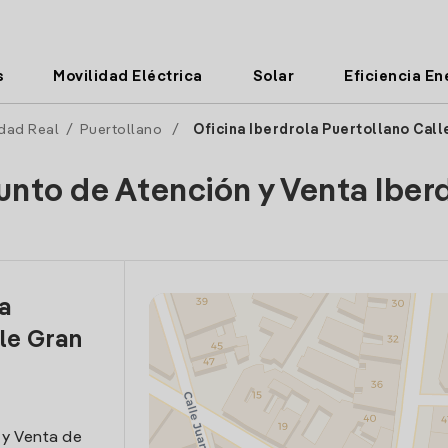
s
Movilidad Eléctrica
Solar
Eficiencia En
dad Real
/
Puertollano
/
Oficina Iberdrola Puertollano Call
unto de Atención y Venta Iber
la
le Gran
 y Venta de