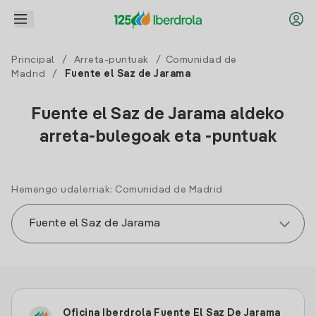
Principal
/
Arreta-puntuak
/
Comunidad de
Madrid
/
Fuente el Saz de Jarama
Fuente el Saz de Jarama aldeko
arreta-bulegoak eta -puntuak
Hemengo udalerriak: Comunidad de Madrid
Oficina Iberdrola Fuente El Saz De Jarama