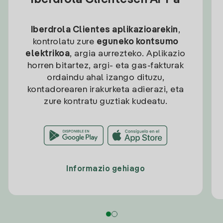
Iberdrola Clientesen APPa
Iberdrola Clientes aplikazioarekin
,
kontrolatu zure
eguneko kontsumo
elektrikoa
, argia aurrezteko. Aplikazio
horren bitartez, argi- eta gas-fakturak
ordaindu ahal izango dituzu,
kontadorearen irakurketa adierazi, eta
zure kontratu guztiak kudeatu.
Informazio gehiago