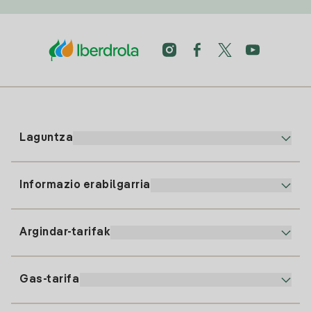
Laguntza
Informazio erabilgarria
Bezeroaren arreta
900 225 235
Argindar-tarifak
Gure App-a
94 646 01 25
Faktura Elektronikoa
91 919 52 73
Gas-tarifa
Online Plana
Argiaren alta
clientes@tuiberdrola.es