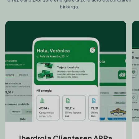
erraz eta bizkor zure energia eta zure auto elektrikoaren
birkarga.