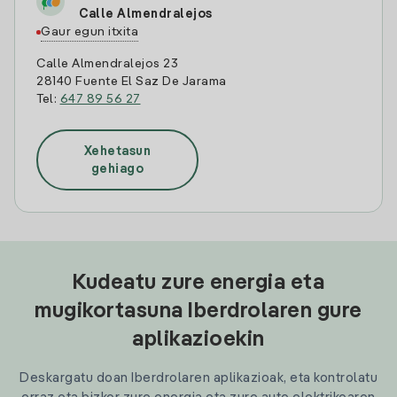
Calle Almendralejos
Gaur egun itxita
Calle Almendralejos 23
28140 Fuente El Saz De Jarama
Tel:
647 89 56 27
Xehetasun
gehiago
Kudeatu zure energia eta
mugikortasuna Iberdrolaren gure
aplikazioekin
Deskargatu doan Iberdrolaren aplikazioak, eta kontrolatu