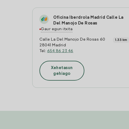
Oficina Iberdrola Madrid Calle La
Del Manojo De Rosas
Gaur egun itxita
Calle La Del Manojo De Rosas 60
1.33 km
28041 Madrid
Tel:
654 86 23 46
Xehetasun
gehiago