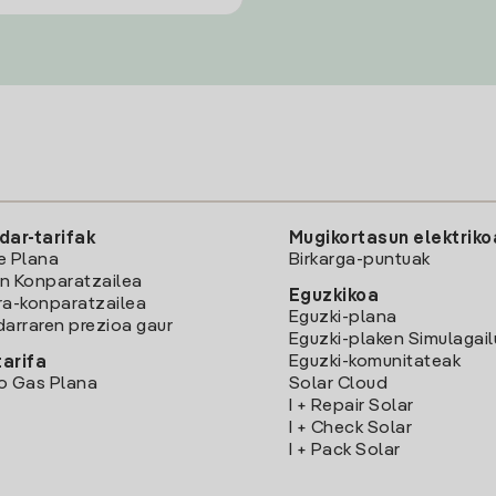
dar-tarifak
Mugikortasun elektriko
e Plana
Birkarga-puntuak
n Konparatzailea
Eguzkikoa
ra-konparatzailea
Eguzki-plana
darraren prezioa gaur
Eguzki-plaken Simulagai
Eguzki-komunitateak
arifa
o Gas Plana
Solar Cloud
I + Repair Solar
I + Check Solar
I + Pack Solar