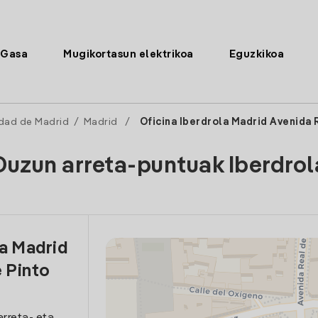
Gasa
Mugikortasun elektrikoa
Eguzkikoa
dad de Madrid
/
Madrid
/
Oficina Iberdrola Madrid Avenida 
Duzun arreta-puntuak Iberdrol
la Madrid
 Pinto