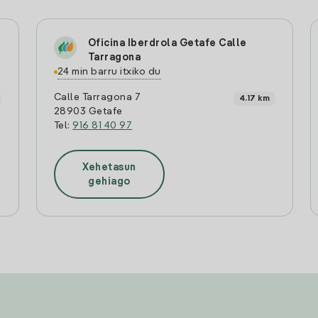
Oficina Iberdrola Getafe Calle
Tarragona
24 min barru itxiko du
Calle Tarragona 7
4.17 km
28903 Getafe
Tel:
916 81 40 97
Xehetasun
gehiago