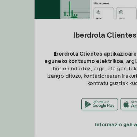
Iberdrola Cliente
Iberdrola Clientes aplikazioare
eguneko kontsumo elektrikoa
, arg
horren bitartez, argi- eta gas-fa
izango dituzu, kontadorearen irakurk
kontratu guztiak ku
Informazio gehi