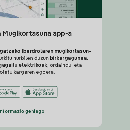
a Mugikortasuna app-a
rgatzeko
Iberdrolaren mugikortasun-
aurkitu hurbilen duzun
birkargagunea
.
gagailu elektrikoak
, ordaindu, eta
rolatu kargaren egoera.
Informazio gehiago