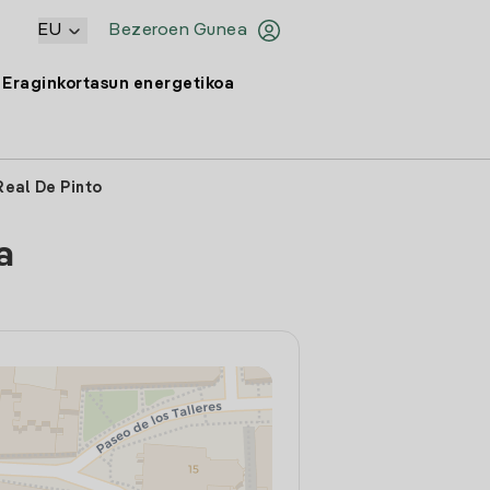
EU
Bezeroen Gunea
Eraginkortasun energetikoa
Real De Pinto
a