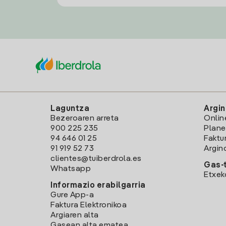
Laguntza
Argin
Bezeroaren arreta
Onlin
900 225 235
Plane
94 646 01 25
Faktu
91 919 52 73
Argin
clientes@tuiberdrola.es
Gas-t
Whatsapp
Etxek
Informazio erabilgarria
Gure App-a
Faktura Elektronikoa
Argiaren alta
Gasean alta ematea