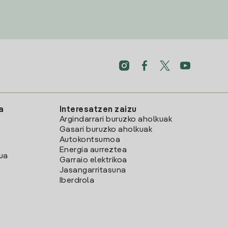
a
Interesatzen zaizu
Argindarrari buruzko aholkuak
Gasari buruzko aholkuak
Autokontsumoa
Energia aurreztea
lua
Garraio elektrikoa
Jasangarritasuna
Iberdrola