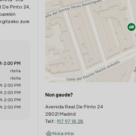
arreta- eta
 De Pinto 24,
oarekin
rgitzeko zure
M
-
2:00 PM
itxita
itxita
M
-
2:00 PM
M
-
2:00 PM
Non gaude?
M
-
2:00 PM
Avenida Real De Pinto 24
M
-
2:00 PM
28021 Madrid
Telf.:
917 97 18 28
Nola iritsi