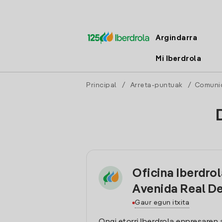
Argindarra
Mi Iberdrola
Principal
/
Arreta-puntuak
/
Comuni
Oficina Iberdro
Avenida Real De
Gaur egun itxita