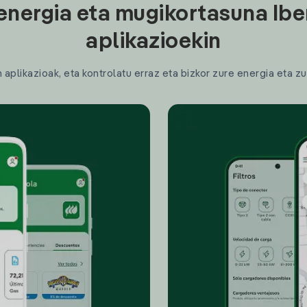
energia eta mugikortasuna Ibe
aplikazioekin
plikazioak, eta kontrolatu erraz eta bizkor zure energia eta zu