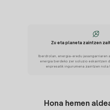
Zu eta planeta zaintzen zai
Iberdrolan, energia-eredu jasangarriaren 
energia berdeko zer soluzio eskaintzen d
enpresatik ingurumena zaintzen nola
Hona hemen aldea