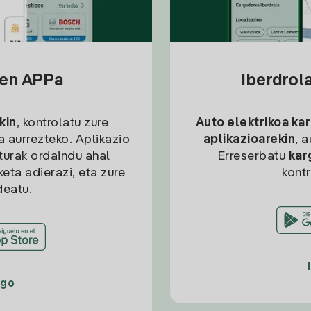
sen APPa
Iberdrol
kin
, kontrolatu zure
Auto elektrikoa ka
ia aurrezteko. Aplikazio
aplikazioarekin
, 
kturak ordaindu ahal
Erreserbatu
kar
eta adierazi, eta zure
kont
deatu.
ago