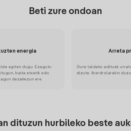
Beti zure ondoan
tuzten energia
Arreta p
alde egiten dugu. Ezagutu
Gure taldeko adituek urrat
itugun, baita etxetik edo
dizute. Iberdrolarekin duzu
 lagun dezakezun ere.
n dituzun hurbileko beste auk