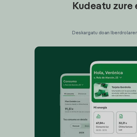
Kudeatu zure 
Deskargatu doan Iberdrolaren a