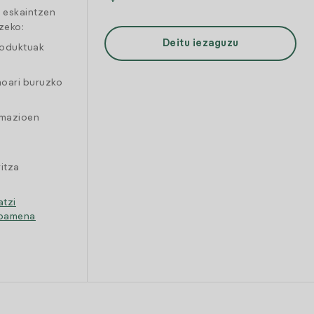
a eskaintzen
zeko:
Deitu iezaguzu
roduktuak
moari buruzko
amazioen
itza
atzi
ipamena