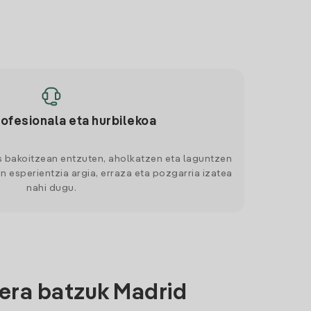
rofesionala eta hurbilekoa
s bakoitzean entzuten, aholkatzen eta laguntzen
n esperientzia argia, erraza eta pozgarria izatea
nahi dugu.
era batzuk Madrid