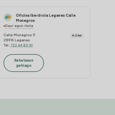
Oficina Iberdrola Leganes Calle
Monegros
Gaur egun itxita
Calle Monegros 11
4.3 km
28915 Leganes
Tel:
722 64 80 81
Xehetasun
gehiago