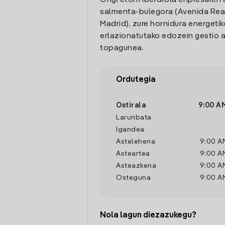
Ongi etorri Iberdrola enpresaren 
salmenta-bulegora (Avenida Real
Madrid), zure hornidura energetik
erlazionatutako edozein gestio a
topagunea.
Ordutegia
Ostirala
9:00 A
Larunbata
Igandea
Astelehena
9:00 A
Asteartea
9:00 A
Asteazkena
9:00 A
Osteguna
9:00 A
Nola lagun diezazukegu?