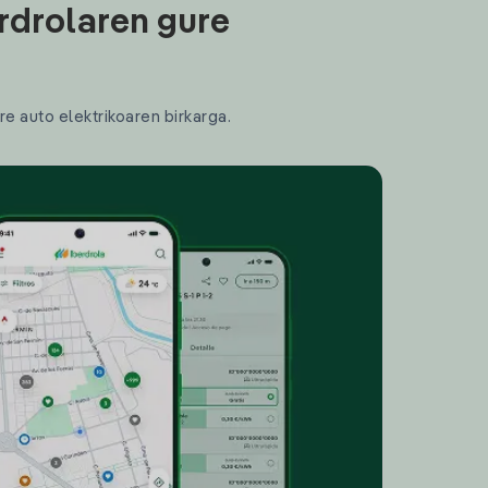
rdrolaren gure
re auto elektrikoaren birkarga.