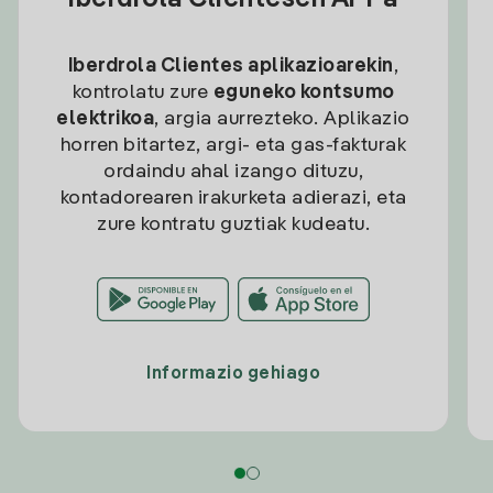
Iberdrola Clientesen APPa
Iberdrola Clientes aplikazioarekin
,
kontrolatu zure
eguneko kontsumo
elektrikoa
, argia aurrezteko. Aplikazio
horren bitartez, argi- eta gas-fakturak
ordaindu ahal izango dituzu,
kontadorearen irakurketa adierazi, eta
zure kontratu guztiak kudeatu.
Informazio gehiago