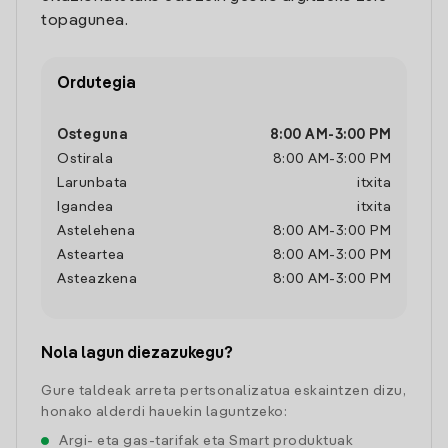
topagunea.
Ordutegia
Osteguna
8:00 AM
-
3:00 PM
Ostirala
8:00 AM
-
3:00 PM
Larunbata
itxita
Igandea
itxita
Astelehena
8:00 AM
-
3:00 PM
Asteartea
8:00 AM
-
3:00 PM
Asteazkena
8:00 AM
-
3:00 PM
Nola lagun diezazukegu?
Gure taldeak arreta pertsonalizatua eskaintzen dizu,
honako alderdi hauekin laguntzeko:
Argi- eta gas-tarifak eta Smart produktuak