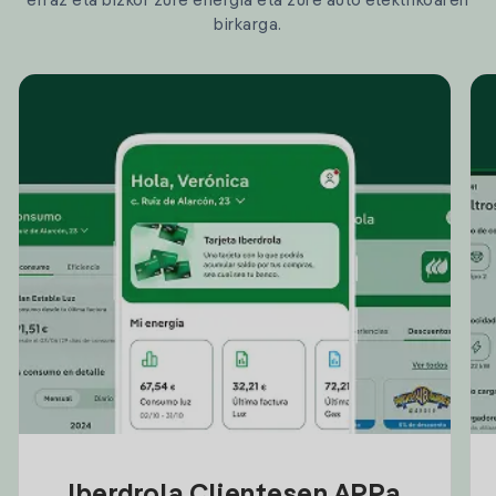
erraz eta bizkor zure energia eta zure auto elektrikoaren
birkarga.