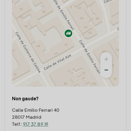
+
−
Non gaude?
Calle Emilio Ferrari 40
28017 Madrid
Telf.:
917 37 89 19