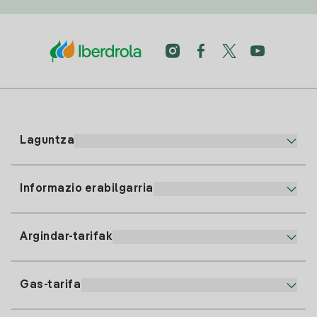
Laguntza
Informazio erabilgarria
Bezeroaren arreta
900 225 235
Argindar-tarifak
Gure App-a
94 646 01 25
Faktura Elektronikoa
91 919 52 73
Gas-tarifa
Online Plana
Argiaren alta
clientes@tuiberdrola.es