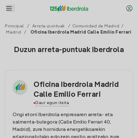
Principal
/
Arreta-puntuak
/
Comunidad de Madrid
/
Madrid
/
Oficina Iberdrola Madrid Calle Emilio Ferrari
Duzun arreta-puntuak Iberdrola
Oficina Iberdrola Madrid
Calle Emilio Ferrari
Gaur egun itxita
Ongi etorri Iberdrola enpresaren arreta- eta
salmenta-bulegora (Calle Emilio Ferrari 40,
Madrid), zure hornidura energetikoarekin
erlazionatutako edozein gestio argitzeko zure