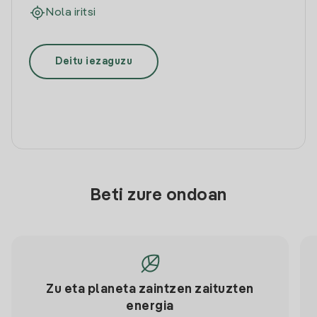
Nola iritsi
Deitu iezaguzu
Beti zure ondoan
Zu eta planeta zaintzen zaituzten
energia