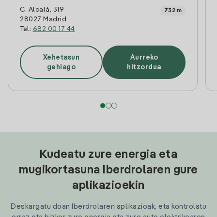
C. Alcalá, 319
732 m
28027 Madrid
Tel:
682 00 17 44
Xehetasun
Aurreko
gehiago
hitzordua
Kudeatu zure energia eta
mugikortasuna Iberdrolaren gure
aplikazioekin
Deskargatu doan Iberdrolaren aplikazioak, eta kontrolatu