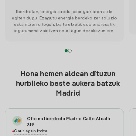
Iberdrolan, energia-eredu jasangarriaren alde
egiten dugu. Ezagutu energia berdeko zer soluzio
eskaintzen ditugun, baita etxetik edo enpresatik
ingurumena zaintzen nola lagun dezakezun ere.
Hona hemen aldean dituzun
hurbileko beste aukera batzuk
Madrid
Oficina Iberdrola Madrid Calle Alcalá
319
Gaur egun itxita