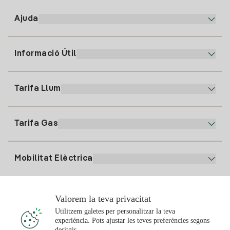
Ajuda
Informació Útil
Atenció al client
900 225 235
Tarifa Llum
La nostra App
94 646 01 25
Factura Electrònica
91 919 52 73
Tarifa Gas
Pla Online
Alta Llum
clientes@tuiberdrola.es
Comparador de Plans
Alta Gas
Mobilitat Elèctrica
Whatsapp
Pla Gas Llar
Comparador de Factures
Preu de la llum avui
Solar
Valorem la teva privacitat
Punts de Recàrrega
Utilitzem galetes per personalitzar la teva
experiència. Pots ajustar les teves preferències segons
T'interessa
desitgis.