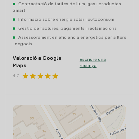
Contractació de tarifes de llum, gas i productes
Smart
Informació sobre energia solar i autoconsum
Gestió de factures, pagaments i reclamacions
Assessorament en eficiència energètica per a llars
i negocis
Valoració a Google
Escriure una
Maps
resenya
star
star
star
star
star
4.7