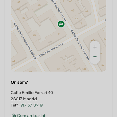
+
−
On som?
Calle Emilio Ferrari 40
28017 Madrid
Telf.:
917 37 89 19
Com arribar-hi