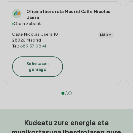
Oficina Iberdrola Madrid Calle Nicolas
Usera
Orain zabalik
Calle Nicolas Usera 10
1.18 km
28026 Madrid
Tel:
689 57 08 41
Xehetasun
gehiago
Kudeatu zure energia eta