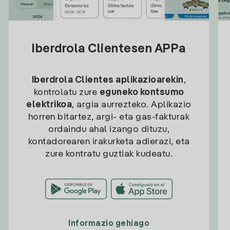
Iberdrola Clientesen APPa
Iberdrola Clientes aplikazioarekin
,
kontrolatu zure
eguneko kontsumo
elektrikoa
, argia aurrezteko. Aplikazio
horren bitartez, argi- eta gas-fakturak
ordaindu ahal izango dituzu,
kontadorearen irakurketa adierazi, eta
zure kontratu guztiak kudeatu.
Informazio gehiago