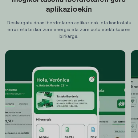
mugikortasuna Iberdrolaren gure
aplikazioekin
Deskargatu doan Iberdrolaren aplikazioak, eta kontrolatu
erraz eta bizkor zure energia eta zure auto elektrikoaren
birkarga.