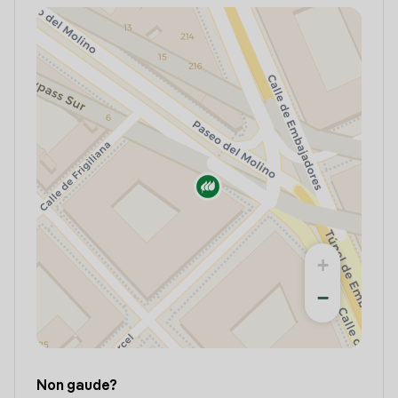
+
−
Non gaude?