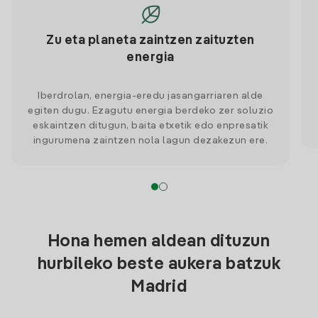
Zu eta planeta zaintzen zaituzten
energia
Iberdrolan, energia-eredu jasangarriaren alde
egiten dugu. Ezagutu energia berdeko zer soluzio
eskaintzen ditugun, baita etxetik edo enpresatik
ingurumena zaintzen nola lagun dezakezun ere.
Hona hemen aldean dituzun
hurbileko beste aukera batzuk
Madrid