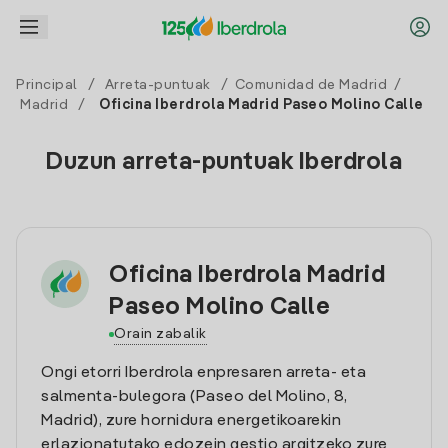
Principal
/
Arreta-puntuak
/
Comunidad de Madrid
/
Madrid
/
Oficina Iberdrola Madrid Paseo Molino Calle
Duzun arreta-puntuak Iberdrola
Oficina Iberdrola Madrid
Paseo Molino Calle
Orain zabalik
Ongi etorri Iberdrola enpresaren arreta- eta
salmenta-bulegora (Paseo del Molino, 8,
Madrid), zure hornidura energetikoarekin
erlazionatutako edozein gestio argitzeko zure