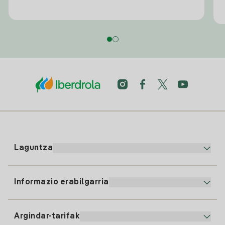
Laguntza
Informazio erabilgarria
Bezeroaren arreta
900 225 235
Argindar-tarifak
Gure App-a