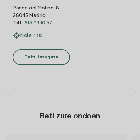
Paseo del Molino, 8
28045 Madrid
Telf.:
815 03 10 57
Nola iritsi
Deitu iezaguzu
Beti zure ondoan