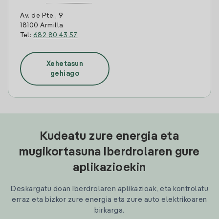
Av. de Pte., 9
18100 Armilla
Tel:
682 80 43 57
Xehetasun
gehiago
Kudeatu zure energia eta
mugikortasuna Iberdrolaren gure
aplikazioekin
Deskargatu doan Iberdrolaren aplikazioak, eta kontrolatu
erraz eta bizkor zure energia eta zure auto elektrikoaren
birkarga.