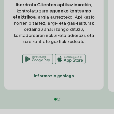
Iberdrola Clientes aplikazioarekin
,
kontrolatu zure
eguneko kontsumo
elektrikoa
, argia aurrezteko. Aplikazio
horren bitartez, argi- eta gas-fakturak
ordaindu ahal izango dituzu,
kontadorearen irakurketa adierazi, eta
zure kontratu guztiak kudeatu.
Informazio gehiago