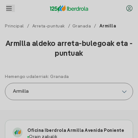
Principal
/
Arreta-puntuak
/
Granada
/
Armilla
Armilla aldeko arreta-bulegoak eta -
puntuak
Hemengo udalerriak: Granada
Oficina Iberdrola Armilla Avenida Poniente
Orain zabalik