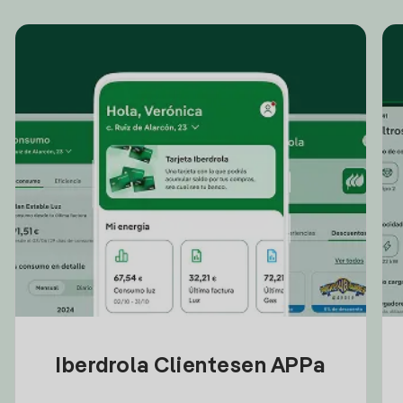
Iberdrola Clientesen APPa