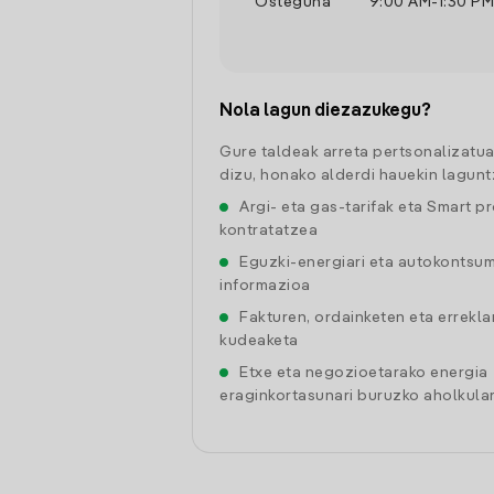
Osteguna
9:00 AM
-
1:30 PM
Nola lagun diezazukegu?
Gure taldeak arreta pertsonalizatu
dizu, honako alderdi hauekin lagunt
Argi- eta gas-tarifak eta Smart p
kontratatzea
Eguzki-energiari eta autokontsu
informazioa
Fakturen, ordainketen eta errekl
kudeaketa
Etxe eta negozioetarako energia
eraginkortasunari buruzko aholkular