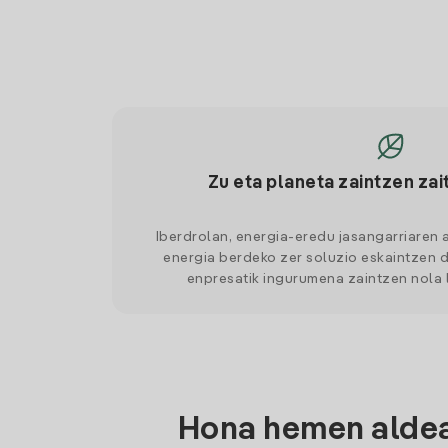
Zu eta planeta zaintzen zai
Iberdrolan, energia-eredu jasangarriaren 
energia berdeko zer soluzio eskaintzen d
enpresatik ingurumena zaintzen nola
Hona hemen aldean