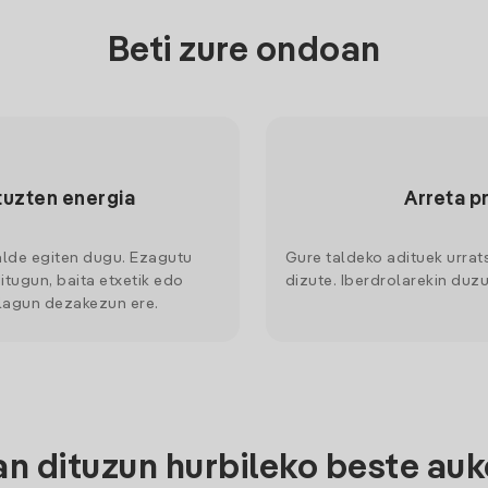
Beti zure ondoan
tuzten energia
Arreta p
alde egiten dugu. Ezagutu
Gure taldeko adituek urrat
itugun, baita etxetik edo
dizute. Iberdrolarekin duzu
 lagun dezakezun ere.
 dituzun hurbileko beste auk