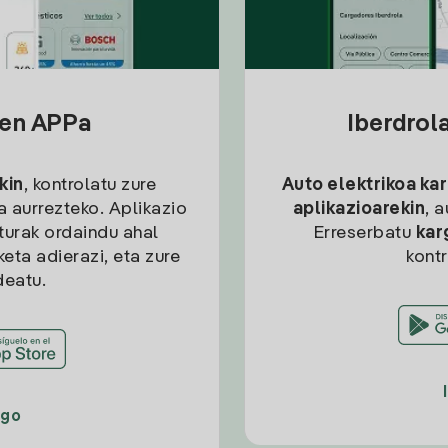
sen APPa
Iberdrol
kin
, kontrolatu zure
Auto elektrikoa ka
ia aurrezteko. Aplikazio
aplikazioarekin
, 
kturak ordaindu ahal
Erreserbatu
kar
eta adierazi, eta zure
kont
deatu.
ago