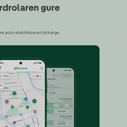
rdrolaren gure
re auto elektrikoaren birkarga.