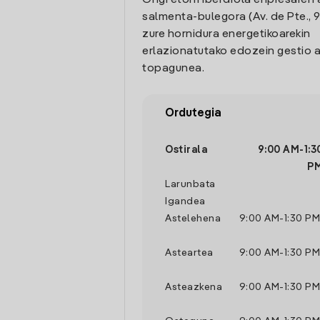
Ongi etorri Iberdrola enpresaren 
salmenta-bulegora (Av. de Pte., 9,
zure hornidura energetikoarekin
erlazionatutako edozein gestio a
topagunea.
Ordutegia
Ostirala
9:00 AM
-
1:3
P
Larunbata
Igandea
Astelehena
9:00 AM
-
1:30 PM
Asteartea
9:00 AM
-
1:30 PM
Asteazkena
9:00 AM
-
1:30 PM