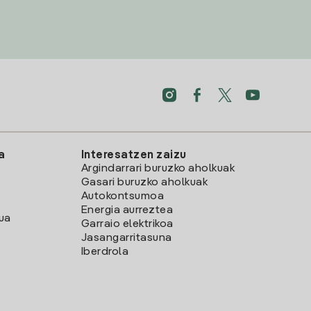
a
Interesatzen zaizu
Argindarrari buruzko aholkuak
Gasari buruzko aholkuak
Autokontsumoa
Energia aurreztea
lua
Garraio elektrikoa
Jasangarritasuna
Iberdrola