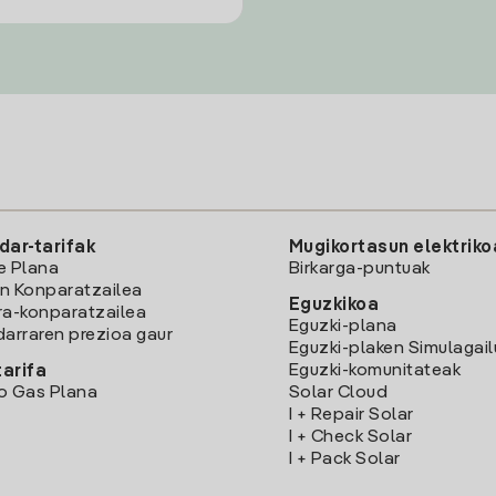
dar-tarifak
Mugikortasun elektriko
e Plana
Birkarga-puntuak
n Konparatzailea
Eguzkikoa
ra-konparatzailea
Eguzki-plana
darraren prezioa gaur
Eguzki-plaken Simulagai
Eguzki-komunitateak
arifa
o Gas Plana
Solar Cloud
I + Repair Solar
I + Check Solar
I + Pack Solar