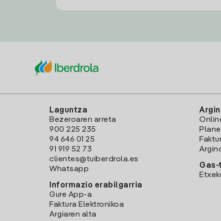
Laguntza
Argin
Bezeroaren arreta
Onlin
900 225 235
Plane
94 646 01 25
Faktu
91 919 52 73
Argin
clientes@tuiberdrola.es
Gas-t
Whatsapp
Etxek
Informazio erabilgarria
Gure App-a
Faktura Elektronikoa
Argiaren alta