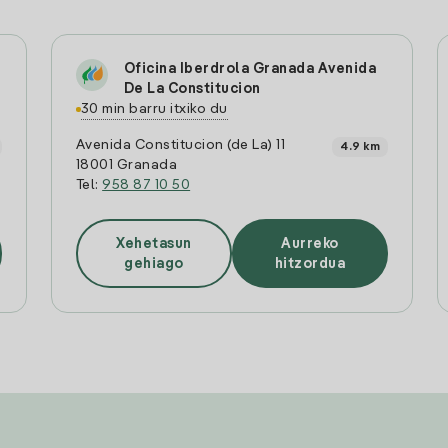
Oficina Iberdrola Granada Avenida
De La Constitucion
30 min barru itxiko du
Avenida Constitucion (de La) 11
4.9 km
18001 Granada
Tel:
958 87 10 50
Xehetasun
Aurreko
gehiago
hitzordua