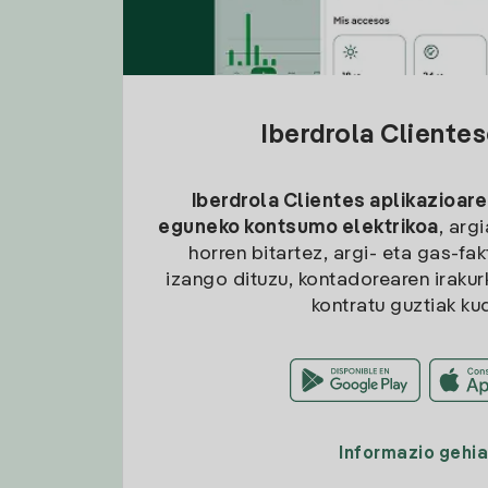
Iberdrola Cliente
Iberdrola Clientes aplikazioare
eguneko kontsumo elektrikoa
, arg
horren bitartez, argi- eta gas-fa
izango dituzu, kontadorearen irakurk
kontratu guztiak ku
Informazio gehi