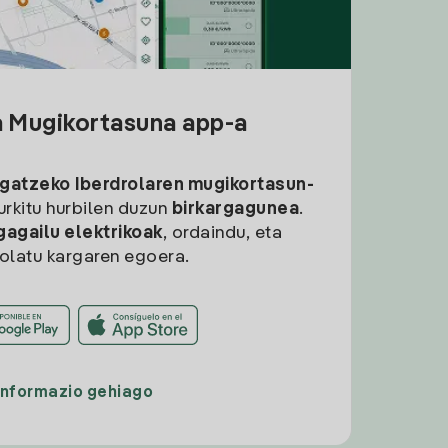
a Mugikortasuna app-a
rgatzeko
Iberdrolaren mugikortasun-
aurkitu hurbilen duzun
birkargagunea
.
gagailu elektrikoak
, ordaindu, eta
rolatu kargaren egoera.
Informazio gehiago