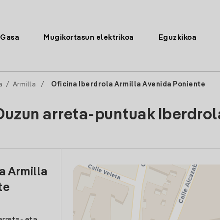
Gasa
Mugikortasun elektrikoa
Eguzkikoa
a
/
Armilla
/
Oficina Iberdrola Armilla Avenida Poniente
Duzun arreta-puntuak Iberdrol
a Armilla
te