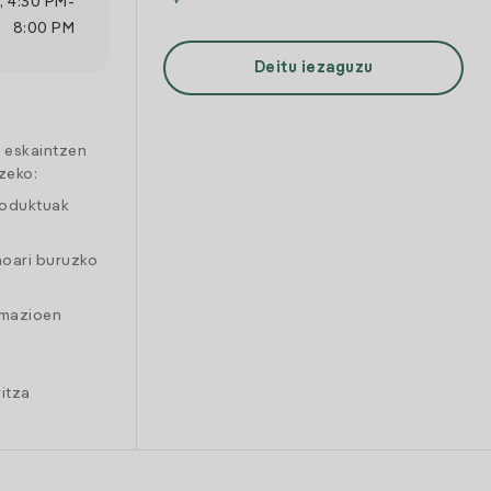
,
4:30 PM
-
8:00 PM
Deitu iezaguzu
a eskaintzen
zeko:
roduktuak
moari buruzko
amazioen
itza