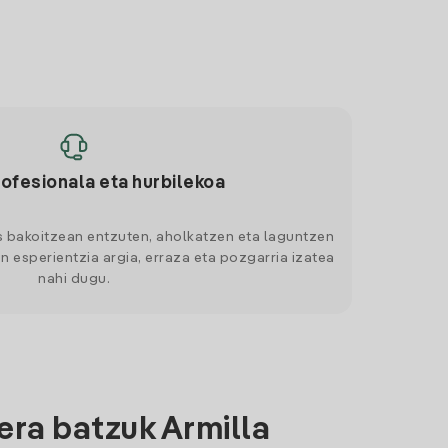
rofesionala eta hurbilekoa
s bakoitzean entzuten, aholkatzen eta laguntzen
n esperientzia argia, erraza eta pozgarria izatea
nahi dugu.
era batzuk Armilla