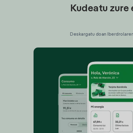
Kudeatu zure 
Deskargatu doan Iberdrolaren a