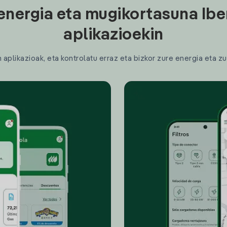
energia eta mugikortasuna Ibe
aplikazioekin
plikazioak, eta kontrolatu erraz eta bizkor zure energia eta zu