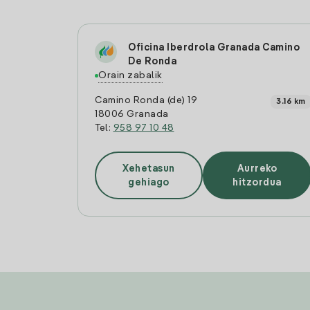
Oficina Iberdrola Granada Camino
De Ronda
Orain zabalik
Camino Ronda (de) 19
3.16 km
18006 Granada
Tel:
958 97 10 48
Xehetasun
Aurreko
gehiago
hitzordua