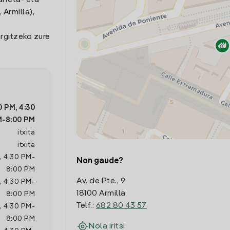
arreta- eta
 Armilla),
rgitzeko zure
0 PM
,
4:30
M
-
8:00 PM
itxita
itxita
,
4:30 PM
-
Non gaude?
8:00 PM
Av. de Pte., 9
,
4:30 PM
-
18100 Armilla
8:00 PM
Telf.:
682 80 43 57
,
4:30 PM
-
8:00 PM
Nola iritsi