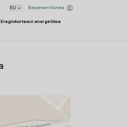
EU
Bezeroen Gunea
Eraginkortasun energetikoa
a