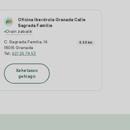
Oficina Iberdrola Granada Calle
Sagrada Familia
Orain zabalik
C. Sagrada Familia, 16
5.33 km
18015 Granada
Tel:
621 25 74 53
Xehetasun
gehiago