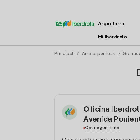
Argindarra
Mi Iberdrola
Principal
/
Arreta-puntuak
/
Granad
Oficina Iberdrol
Avenida Ponien
Gaur egun itxita