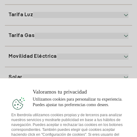
900 225 235
Tarifa Luz
Nuestra App
94 646 01 25
Factura Electrónica
91 919 52 73
Tarifa Gas
Plan Online
Alta Luz
clientes@tuiberdrola.es
Comparador de Planes
Alta Gas
Movilidad Eléctrica
Whatsapp
Plan Gas Hogar
Comparador de Facturas
Precio de la luz hoy
Solar
Puntos de Recarga
Valoramos tu privacidad
Te interesa
Utilizamos cookies para personalizar tu experiencia.
Plan Solar
Puedes ajustar tus preferencias como desees.
Simulador Placas Solares
En Iberdrola utilizamos cookies propias y de terceros para analizar
nuestros servicios y mostrarte publicidad en base a tus hábitos de
Consejos Luz
Descarga la App Iberdrola Clientes
navegación. Puedes aceptar o rechazar las cookies en los botones
Comunidades Solares
correspondientes. También puedes elegir qué cookies aceptar
haciendo click en "Configuración de cookies". Si eres usuario del
Consejos Gas