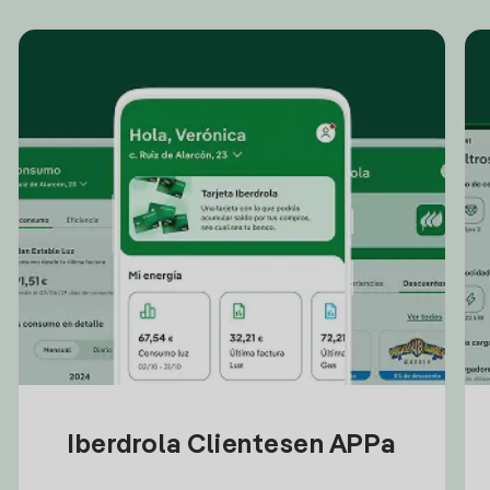
Iberdrola Clientesen APPa