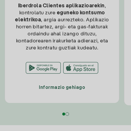
Iberdrola Clientes aplikazioarekin
,
kontrolatu zure
eguneko kontsumo
elektrikoa
, argia aurrezteko. Aplikazio
horren bitartez, argi- eta gas-fakturak
ordaindu ahal izango dituzu,
kontadorearen irakurketa adierazi, eta
zure kontratu guztiak kudeatu.
Informazio gehiago