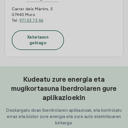
Carrer dels Màrtirs, 5
07440 Muro
Tel:
971 53 73 46
Xehetasun
gehiago
Kudeatu zure energia eta
mugikortasuna Iberdrolaren gure
aplikazioekin
Deskargatu doan Iberdrolaren aplikazioak, eta kontrolatu
erraz eta bizkor zure energia eta zure auto elektrikoaren
birkarga.