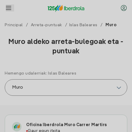
Principal
/
Arreta-puntuak
/
Islas Baleares
/
Muro
Muro aldeko arreta-bulegoak eta -
puntuak
Hemengo udalerriak: Islas Baleares
Oficina Iberdrola Muro Carrer Martirs
Gaur egun itxita