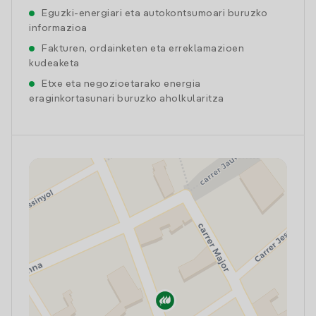
Eguzki-energiari eta autokontsumoari buruzko
informazioa
Fakturen, ordainketen eta erreklamazioen
kudeaketa
Etxe eta negozioetarako energia
eraginkortasunari buruzko aholkularitza