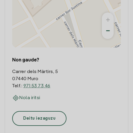
+
−
Non gaude?
Carrer dels Màrtirs, 5
07440 Muro
Telf.:
971 53 73 46
Nola iritsi
Deitu iezaguzu