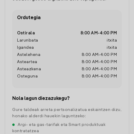
Ordutegia
Ostirala
8:00 AM
-
4:00 PM
Larunbata
itxita
Igandea
itxita
Astelehena
8:00 AM
-
4:00 PM
Asteartea
8:00 AM
-
4:00 PM
Asteazkena
8:00 AM
-
4:00 PM
Osteguna
8:00 AM
-
4:00 PM
Nola lagun diezazukegu?
Gure taldeak arreta pertsonalizatua eskaintzen dizu,
honako alderdi hauekin laguntzeko:
Argi- eta gas-tarifak eta Smart produktuak
kontratatzea