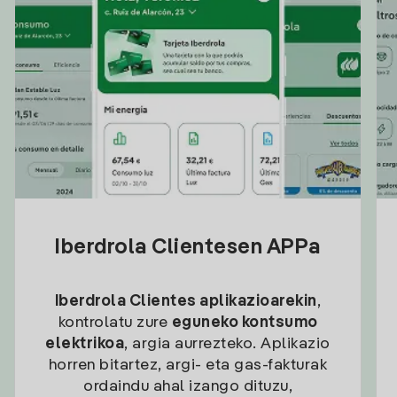
Iberdrola Clientesen APPa
Iberdrola Clientes aplikazioarekin
,
kontrolatu zure
eguneko kontsumo
elektrikoa
, argia aurrezteko. Aplikazio
horren bitartez, argi- eta gas-fakturak
ordaindu ahal izango dituzu,