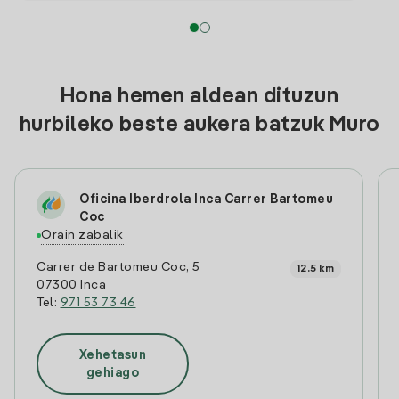
Hona hemen aldean dituzun
hurbileko beste aukera batzuk Muro
Oficina Iberdrola Inca Carrer Bartomeu
Coc
Orain zabalik
Carrer de Bartomeu Coc, 5
12.5 km
07300 Inca
Tel:
971 53 73 46
Xehetasun
gehiago