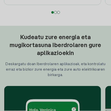
Kudeatu zure energia eta
mugikortasuna Iberdrolaren gure
aplikazioekin
Deskargatu doan Iberdrolaren aplikazioak, eta kontrolatu
erraz eta bizkor zure energia eta zure auto elektrikoaren
birkarga.