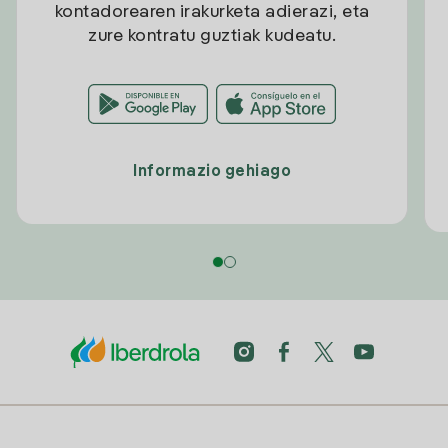
kontadorearen irakurketa adierazi, eta
zure kontratu guztiak kudeatu.
Informazio gehiago