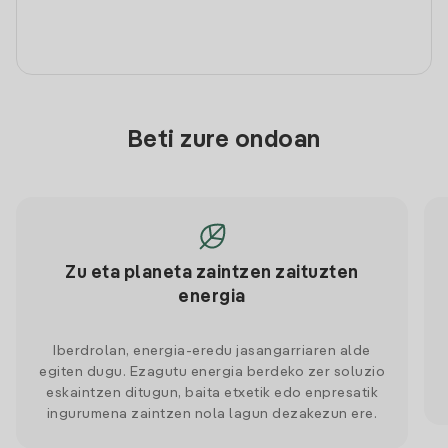
Beti zure ondoan
Zu eta planeta zaintzen zaituzten
energia
Iberdrolan, energia-eredu jasangarriaren alde
egiten dugu. Ezagutu energia berdeko zer soluzio
eskaintzen ditugun, baita etxetik edo enpresatik
ingurumena zaintzen nola lagun dezakezun ere.