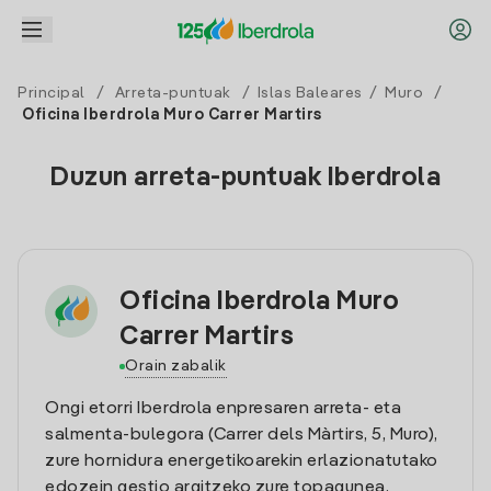
Principal
/
Arreta-puntuak
/
Islas Baleares
/
Muro
/
Oficina Iberdrola Muro Carrer Martirs
Duzun arreta-puntuak Iberdrola
Oficina Iberdrola Muro
Carrer Martirs
Orain zabalik
Ongi etorri Iberdrola enpresaren arreta- eta
salmenta-bulegora (Carrer dels Màrtirs, 5, Muro),
zure hornidura energetikoarekin erlazionatutako
edozein gestio argitzeko zure topagunea.